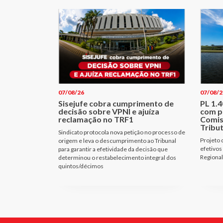
07/08/26
07/08/2
Sisejufe cobra cumprimento de
PL 1.
decisão sobre VPNI e ajuíza
com p
reclamação no TRF1
Comis
Tribu
Sindicato protocola nova petição no processo de
Projeto 
origem e leva o descumprimento ao Tribunal
efetivos
para garantir a efetividade da decisão que
Regional
determinou o restabelecimento integral dos
quintos/décimos