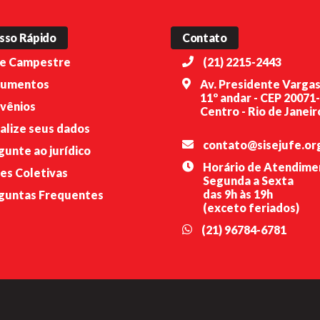
sso Rápido
Contato
e Campestre
(21) 2215-2443
umentos
Av. Presidente Vargas
11º andar - CEP 20071
vênios
Centro - Rio de Janeiro
alize seus dados
contato@sisejufe.or
gunte ao jurídico
Horário de Atendime
es Coletivas
Segunda a Sexta
das 9h às 19h
guntas Frequentes
(exceto feriados)
(21) 96784-6781