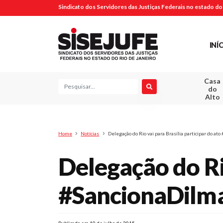
Sindicato dos Servidores das Justiças Federais no estado do 
INÍ
Casa
Pesquisa
do
Alto
Home
Notícias
Delegação do Rio vai para Brasília participar do at
Delegação do Rio
#SancionaDilm