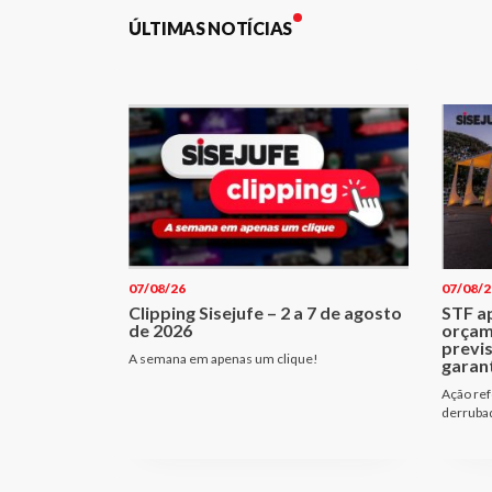
ÚLTIMAS NOTÍCIAS
07/08/26
07/08/2
Clipping Sisejufe – 2 a 7 de agosto
STF a
de 2026
orçam
previ
A semana em apenas um clique!
garant
Ação ref
derrubad