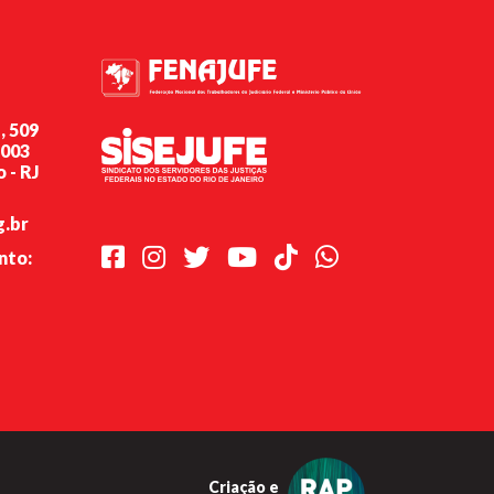
, 509
-003
 - RJ
g.br
Facebook
Instagram
Twitter
Youtube
TikTok
Whatsapp
nto:
Criação e