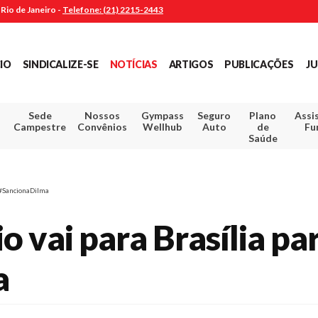
Rio de Janeiro -
Telefone: (21) 2215-2443
CIO
SINDICALIZE-SE
NOTÍCIAS
ARTIGOS
PUBLICAÇÕES
JU
Sede
Nossos
Gympass
Seguro
Plano
Assi
Campestre
Convênios
Wellhub
Auto
de
Fu
Saúde
o #SancionaDilma
 vai para Brasília par
a