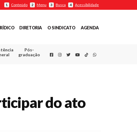
Conteúdo
Menu
Busca
Acessibilidade
1
2
3
4
RÍDICO
DIRETORIA
O SINDICATO
AGENDA
stência
Pós-
Facebook
Instagram
Twitter
Youtube
TikTok
Whatsapp
neral
graduação
ticipar do ato