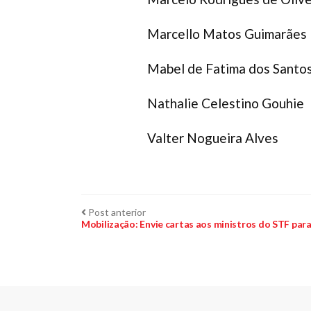
Marcello Matos Guimarães
Mabel de Fatima dos Santo
Nathalie Celestino Gouhie
Valter Nogueira Alves
Navegação
Post
Post anterior
anterior:
Mobilização: Envie cartas aos ministros do STF par
de
Post