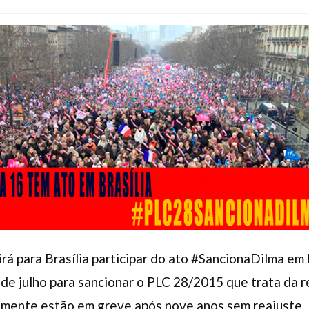
á para Brasília participar do ato #SancionaDilma em B
 de julho para sancionar o PLC 28/2015 que trata da 
almente estão em greve após nove anos sem reajuste.