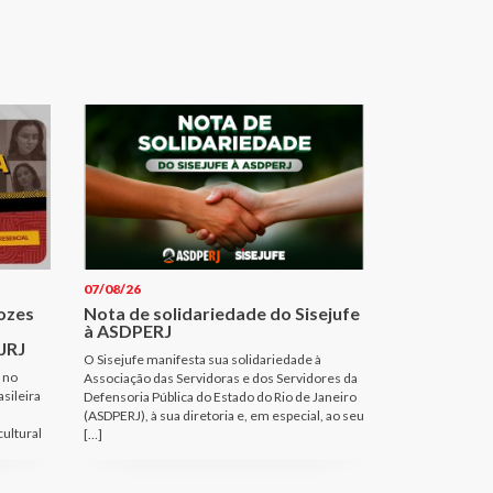
07/08/26
Vozes
Nota de solidariedade do Sisejufe
à ASDPERJ
JRJ
O Sisejufe manifesta sua solidariedade à
 no
Associação das Servidoras e dos Servidores da
sileira
Defensoria Pública do Estado do Rio de Janeiro
(ASDPERJ), à sua diretoria e, em especial, ao seu
cultural
[…]