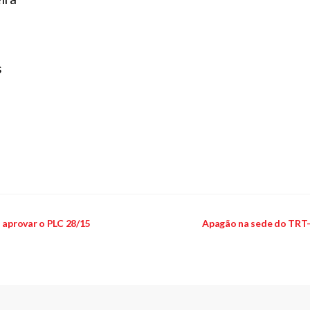
s
a aprovar o PLC 28/15
Apagão na sede do TRT-R