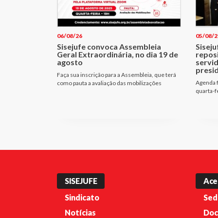
06/08/26
05/08/2
Sisejufe convoca Assembleia
Siseju
Geral Extraordinária, no dia 19 de
repos
agosto
servi
presi
Faça sua inscrição para a Assembleia, que terá
Agenda f
como pauta a avaliação das mobilizações
quarta-f
SISEJUFE
Ace
Sindicato
Sed
Notícias
Doc