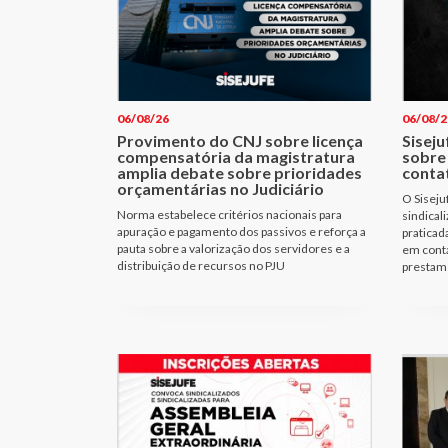
06/08/26
06/08/2
Provimento do CNJ sobre licença
Siseju
compensatória da magistratura
sobre
amplia debate sobre prioridades
conta
orçamentárias no Judiciário
O Siseju
Norma estabelece critérios nacionais para
sindical
apuração e pagamento dos passivos e reforça a
praticad
pauta sobre a valorização dos servidores e a
em cont
distribuição de recursos no PJU
prestam 