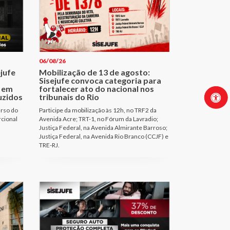
06/08/26
ejufe
Mobilização de 13 de agosto:
Sisejufe convoca categoria para
 em
fortalecer ato do nacional nos
uzidos
tribunais do Rio
urso do
Participe da mobilização às 12h, no TRF2 da
rcional
Avenida Acre; TRT-1, no Fórum da Lavradio;
Justiça Federal, na Avenida Almirante Barroso;
Justiça Federal, na Avenida Rio Branco (CCJF) e
TRE-RJ.