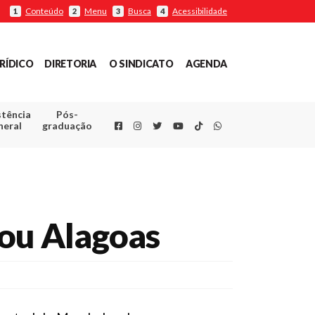
Conteúdo
Menu
Busca
Acessibilidade
1
2
3
4
RÍDICO
DIRETORIA
O SINDICATO
AGENDA
stência
Pós-
Facebook
Instagram
Twitter
Youtube
TikTok
Whatsapp
neral
graduação
 ou Alagoas