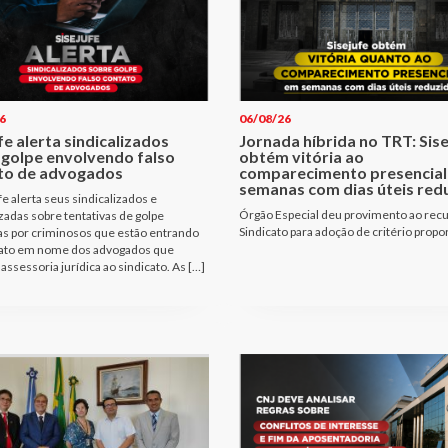
6
06/08/26
fe alerta sindicalizados
Jornada híbrida no TRT: Sis
 golpe envolvendo falso
obtém vitória ao
to de advogados
comparecimento presencial
semanas com dias úteis red
fe alerta seus sindicalizados e
Órgão Especial deu provimento ao rec
izadas sobre tentativas de golpe
Sindicato para adoção de critério propo
as por criminosos que estão entrando
ato em nome dos advogados que
assessoria jurídica ao sindicato. As […]