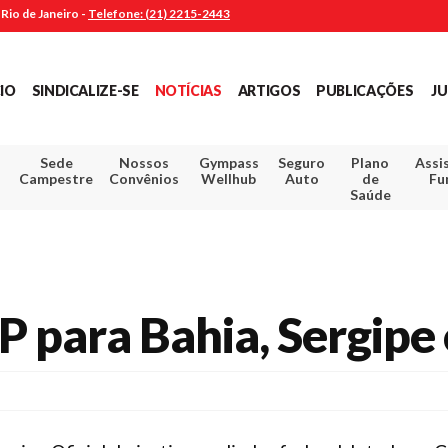
Rio de Janeiro -
Telefone: (21) 2215-2443
CIO
SINDICALIZE-SE
NOTÍCIAS
ARTIGOS
PUBLICAÇÕES
JU
Sede
Nossos
Gympass
Seguro
Plano
Assi
Campestre
Convênios
Wellhub
Auto
de
Fu
Saúde
 para Bahia, Sergipe