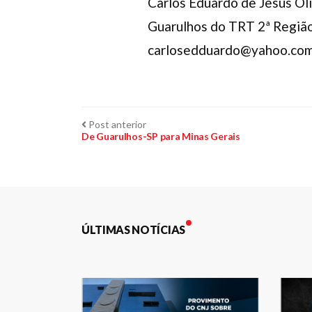
Carlos Eduardo de Jesus Oli
Guarulhos do TRT 2ª Região
carlosedduardo@yahoo.com
Navegação
Post
Post anterior
anterior:
De Guarulhos-SP para Minas Gerais
de
Post
ÚLTIMAS NOTÍCIAS