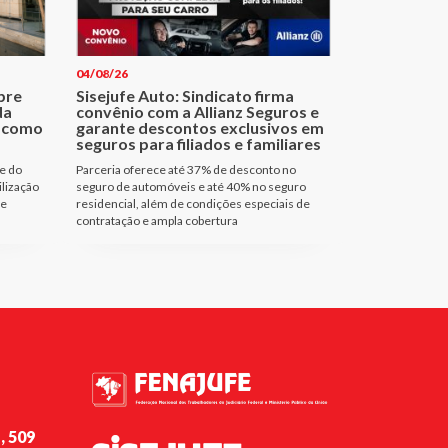
04/08/26
bre
Sisejufe Auto: Sindicato firma
da
convênio com a Allianz Seguros e
a como
garante descontos exclusivos em
seguros para filiados e familiares
e do
Parceria oferece até 37% de desconto no
ilização
seguro de automóveis e até 40% no seguro
de
residencial, além de condições especiais de
contratação e ampla cobertura
, 509