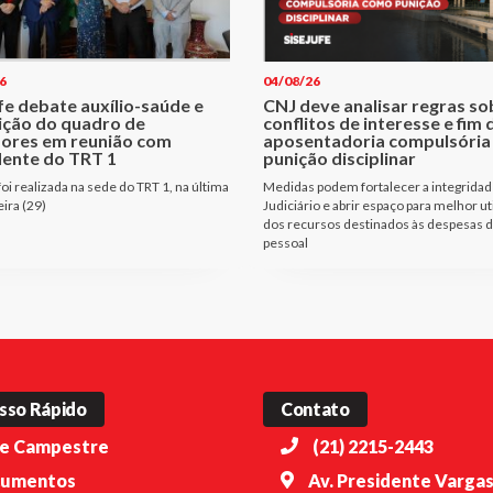
6
04/08/26
fe debate auxílio-saúde e
CNJ deve analisar regras so
ição do quadro de
conflitos de interesse e fim 
dores em reunião com
aposentadoria compulsóri
dente do TRT 1
punição disciplinar
oi realizada na sede do TRT 1, na última
Medidas podem fortalecer a integridad
eira (29)
Judiciário e abrir espaço para melhor ut
dos recursos destinados às despesas 
pessoal
sso Rápido
Contato
e Campestre
(21) 2215-2443
umentos
Av. Presidente Vargas