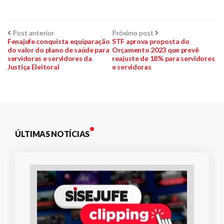
Navegação
Post
Próximo
Post anterior
Próximo post
anterior:
post:
Fenajufe conquista equiparação
STF aprova proposta do
do valor do plano de saúde para
Orçamento 2023 que prevê
de
servidoras e servidores da
reajuste de 18% para servidores
Justiça Eleitoral
e servidoras
Post
ÚLTIMAS NOTÍCIAS