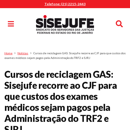
Telefone: (21) 2215-2443
MENU
Início
Sindicalize-se
Notícias
Artigos
Publicações
Pesquisa
Home
Notícias
Cursos de reciclagem GAS: Sisejufe recorre ao CJF para que custos dos
Jurídico
exames médicos sejam pagos pela Administração do TRF2 e SJRJ
Diretoria
Cursos de reciclagem GAS:
O Sindicato
Sisejufe recorre ao CJF para
Agenda
que custos dos exames
Casa do Alto
Sede Campestre
médicos sejam pagos pela
Nossos Convênios
Administração do TRF2 e
Gympass Wellhub
SJRJ
Seguro Auto