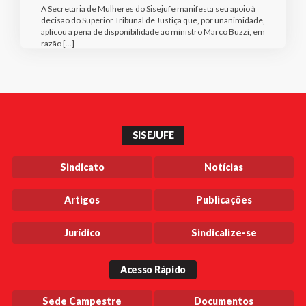
A Secretaria de Mulheres do Sisejufe manifesta seu apoio à
decisão do Superior Tribunal de Justiça que, por unanimidade,
aplicou a pena de disponibilidade ao ministro Marco Buzzi, em
razão […]
SISEJUFE
Sindicato
Notícias
Artigos
Publicações
Jurídico
Sindicalize-se
Acesso Rápido
Sede Campestre
Documentos