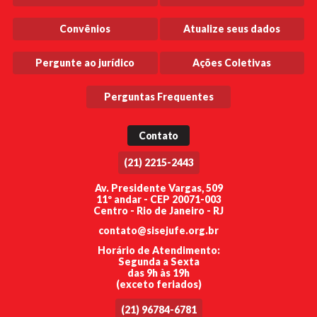
Convênios
Atualize seus dados
Pergunte ao jurídico
Ações Coletivas
Perguntas Frequentes
Contato
(21) 2215-2443
Av. Presidente Vargas, 509
11º andar - CEP 20071-003
Centro - Rio de Janeiro - RJ
contato@sisejufe.org.br
Horário de Atendimento:
Segunda a Sexta
das 9h às 19h
(exceto feriados)
(21) 96784-6781