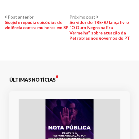
Navegação
Post
Próximo
Post anterior
Próximo post
anterior:
post:
Sisejufe repudia episódios de
Servidor do TRE-RJ lança livro
violência contra mulheres em SP
“O Ouro Negro na Era
de
Vermelha”, sobre atuação da
Petrobras nos governos do PT
Post
ÚLTIMAS NOTÍCIAS