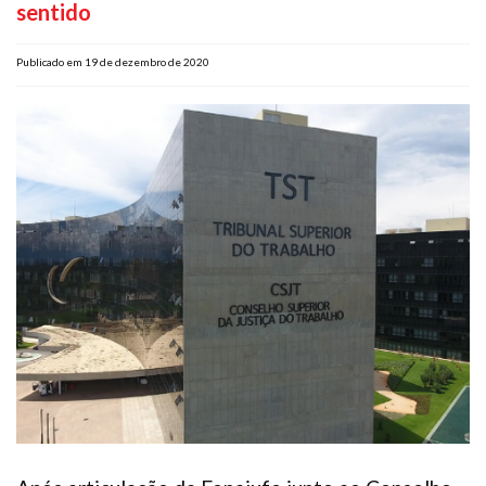
sentido
Plano de Saúde
Assistência Funeral
Publicado em 19 de dezembro de 2020
Pós-graduação
Facebook
Instagram
Twitter
Youtube
TikTok
Whatsapp