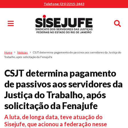
Telefone: (21) 2215-2443
MENU
Início
Sindicalize-se
Notícias
Artigos
Publicações
Pesquisa
Home
Notícias
CSJT determina pagamento de passivos aos servidores da Justiça do
Jurídico
Trabalho, após solicitação da Fenajufe
Diretoria
CSJT determina pagamento
O Sindicato
de passivos aos servidores da
Agenda
Justiça do Trabalho, após
Casa do Alto
Sede Campestre
solicitação da Fenajufe
Nossos Convênios
A luta, de longa data, teve atuação do
Gympass Wellhub
Sisejufe, que acionou a federação nesse
Seguro Auto