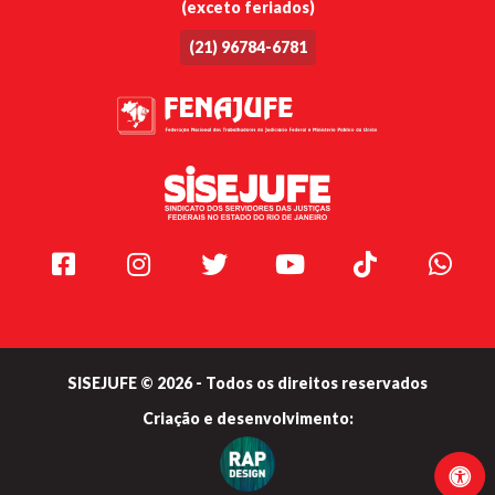
(exceto feriados)
(21) 96784-6781
Facebook
Instagram
Twitter
Youtube
TikTok
Whats
SISEJUFE © 2026 - Todos os direitos reservados
Criação e
desenvolvimento: