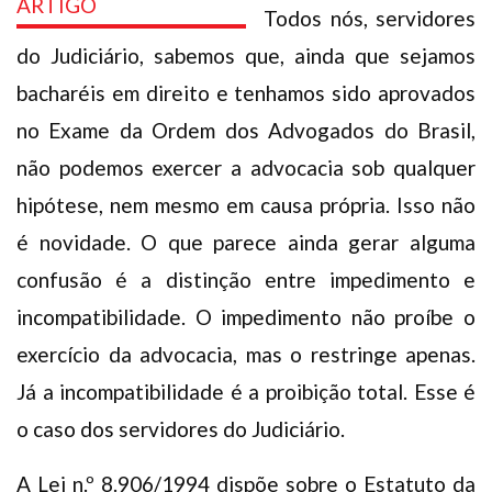
Todos nós, servidores
Plano de Saúde
do Judiciário, sabemos que, ainda que sejamos
Assistência Funeral
Pós-graduação
bacharéis em direito e tenhamos sido aprovados
Facebook
Instagram
Twitter
Youtube
TikTok
Whatsapp
no Exame da Ordem dos Advogados do Brasil,
não podemos exercer a advocacia sob qualquer
hipótese, nem mesmo em causa própria. Isso não
é novidade. O que parece ainda gerar alguma
confusão é a distinção entre impedimento e
incompatibilidade. O impedimento não proíbe o
exercício da advocacia, mas o restringe apenas.
Já a incompatibilidade é a proibição total. Esse é
o caso dos servidores do Judiciário.
A Lei n.º 8.906/1994 dispõe sobre o Estatuto da