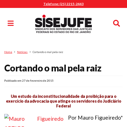
Telefone: (21) 2215-2443
MENU
Início
Sindicalize-se
Notícias
Artigos
Publicações
Pesquisa
Home
Notícias
Cortando o mal pela raiz
Jurídico
Cortando o mal pela raiz
Diretoria
O Sindicato
Agenda
Publicado em 27 de fevereiro de 2015
Casa do Alto
Um estudo da inconstitucionalidade da proibição para o
exercício da advocacia que atinge os servidores do Judiciário
Sede Campestre
Federal
Nossos Convênios
Por Mauro Figueiredo*
Gympass Wellhub
Seguro Auto