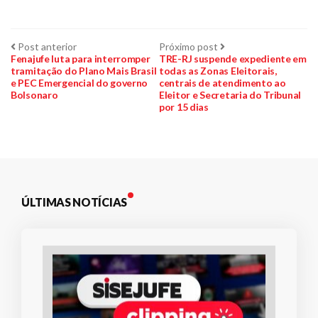
Navegação
Post
Próximo
Post anterior
Próximo post
anterior:
post:
Fenajufe luta para interromper
TRE-RJ suspende expediente em
tramitação do Plano Mais Brasil
todas as Zonas Eleitorais,
de
e PEC Emergencial do governo
centrais de atendimento ao
Bolsonaro
Eleitor e Secretaria do Tribunal
Post
por 15 dias
ÚLTIMAS NOTÍCIAS