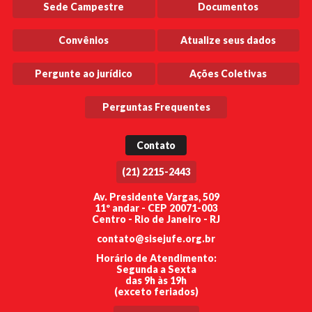
Sede Campestre
Documentos
Convênios
Atualize seus dados
Pergunte ao jurídico
Ações Coletivas
Perguntas Frequentes
Contato
(21) 2215-2443
Av. Presidente Vargas, 509
11º andar - CEP 20071-003
Centro - Rio de Janeiro - RJ
contato@sisejufe.org.br
Horário de Atendimento:
Segunda a Sexta
das 9h às 19h
(exceto feriados)