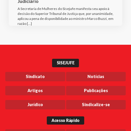
Judiciário
A Secretaria de Mulheres do Sisejufe manifesta seu apoio à
decisão do Superior Tribunal de Justiça que, por unanimidade,
aplicou a pena de disponibilidade ao ministro Marco Buzzi, em
razão […]
SISEJUFE
Sindicato
Notícias
Artigos
Publicações
Jurídico
Sindicalize-se
Acesso Rápido