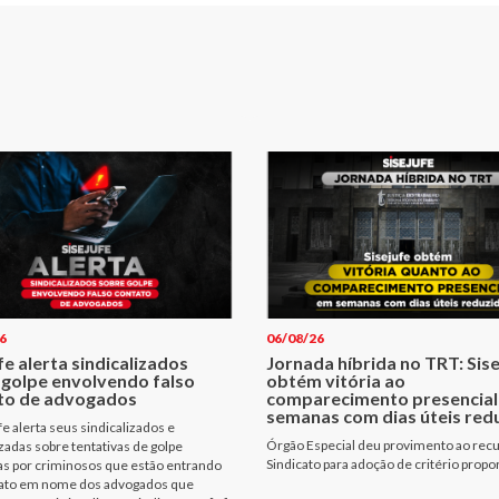
6
06/08/26
fe alerta sindicalizados
Jornada híbrida no TRT: Sis
 golpe envolvendo falso
obtém vitória ao
to de advogados
comparecimento presencial
semanas com dias úteis red
fe alerta seus sindicalizados e
Órgão Especial deu provimento ao rec
izadas sobre tentativas de golpe
Sindicato para adoção de critério propo
as por criminosos que estão entrando
ato em nome dos advogados que