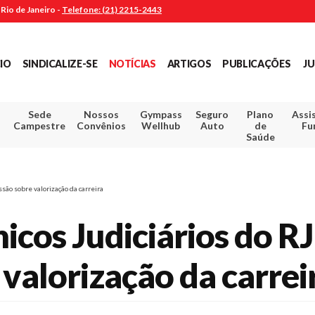
Rio de Janeiro -
Telefone: (21) 2215-2443
CIO
SINDICALIZE-SE
NOTÍCIAS
ARTIGOS
PUBLICAÇÕES
JU
Sede
Nossos
Gympass
Seguro
Plano
Assi
Campestre
Convênios
Wellhub
Auto
de
Fu
Saúde
são sobre valorização da carreira
nicos Judiciários do 
 valorização da carrei