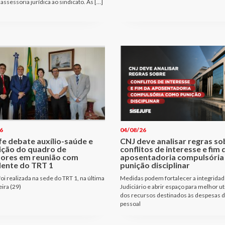
assessoria jurídica ao sindicato. As […]
6
04/08/26
fe debate auxílio-saúde e
CNJ deve analisar regras so
ição do quadro de
conflitos de interesse e fim 
dores em reunião com
aposentadoria compulsóri
dente do TRT 1
punição disciplinar
oi realizada na sede do TRT 1, na última
Medidas podem fortalecer a integridad
eira (29)
Judiciário e abrir espaço para melhor ut
dos recursos destinados às despesas 
pessoal