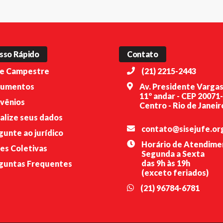
sso Rápido
Contato
e Campestre
(21) 2215-2443
umentos
Av. Presidente Vargas
11º andar - CEP 20071
vênios
Centro - Rio de Janeiro
alize seus dados
contato@sisejufe.or
gunte ao jurídico
Horário de Atendime
es Coletivas
Segunda a Sexta
das 9h às 19h
guntas Frequentes
(exceto feriados)
(21) 96784-6781