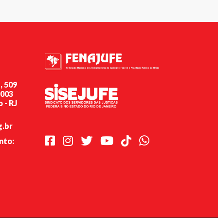
, 509
-003
 - RJ
g.br
Facebook
Instagram
Twitter
Youtube
TikTok
Whatsapp
nto: