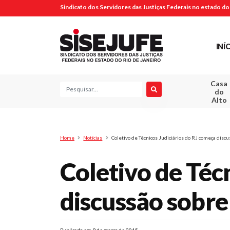
Sindicato dos Servidores das Justiças Federais no estado do 
INÍ
Casa
Pesquisa
do
Alto
Home
Notícias
Coletivo de Técnicos Judiciários do RJ começa discus
Coletivo de Téc
discussão sobre