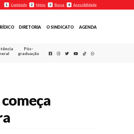
Conteúdo
Menu
Busca
Acessibilidade
1
2
3
4
RÍDICO
DIRETORIA
O SINDICATO
AGENDA
stência
Pós-
Facebook
Instagram
Twitter
Youtube
TikTok
Whatsapp
neral
graduação
RJ começa
ra