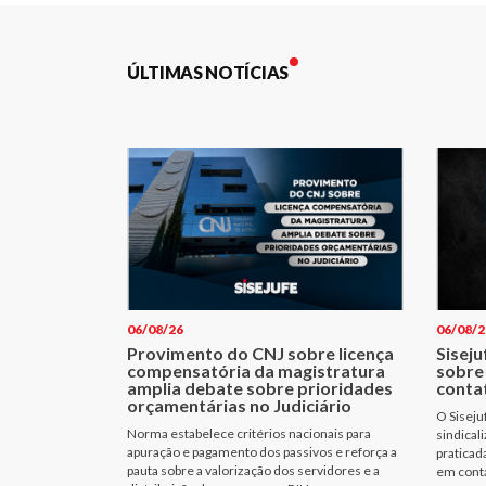
Post
ÚLTIMAS NOTÍCIAS
06/08/26
06/08/2
Provimento do CNJ sobre licença
Siseju
compensatória da magistratura
sobre
amplia debate sobre prioridades
conta
orçamentárias no Judiciário
O Siseju
Norma estabelece critérios nacionais para
sindical
apuração e pagamento dos passivos e reforça a
praticad
pauta sobre a valorização dos servidores e a
em cont