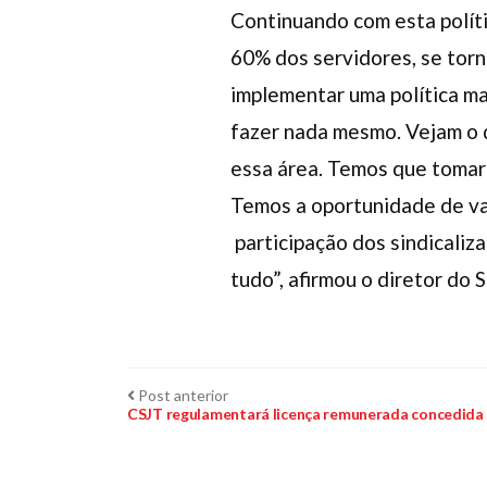
Continuando com esta políti
60% dos servidores, se tor
implementar uma política ma
fazer nada mesmo. Vejam o q
essa área. Temos que tomar
Temos a oportunidade de val
participação dos sindicaliz
tudo”, afirmou o diretor do S
Navegação
Post
Post anterior
anterior:
CSJT regulamentará licença remunerada concedida 
de