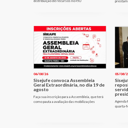
distribuição de recursos no PJU
prestam 
06/08/26
05/08/2
Sisejufe convoca Assembleia
Siseju
Geral Extraordinária, no dia 19 de
repos
agosto
servi
presi
Faça sua inscrição para a Assembleia, que terá
Agenda f
como pauta a avaliação das mobilizações
quarta-f