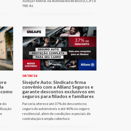
Justiça Federal, na Avenida Rio Branco (CCJF) e
TRE-RJ.
04/08/26
bre
Sisejufe Auto: Sindicato firma
da
convênio com a Allianz Seguros e
a como
garante descontos exclusivos em
seguros para filiados e familiares
e do
Parceria oferece até 37% de desconto no
ilização
seguro de automóveis e até 40% no seguro
de
residencial, além de condições especiais de
contratação e ampla cobertura