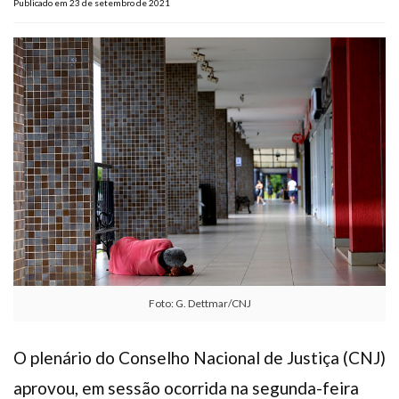
Publicado em 23 de setembro de 2021
Plano de Saúde
Assistência Funeral
Pós-graduação
Facebook
Instagram
Twitter
Youtube
TikTok
Whatsapp
Foto: G. Dettmar/CNJ
O plenário do Conselho Nacional de Justiça (CNJ)
aprovou, em sessão ocorrida na segunda-feira