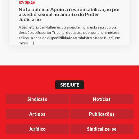
07/08/26
Nota pública: Apoio à responsabilização por
assédio sexual no âmbito do Poder
Judiciário
A Secretaria de Mulheres do Sisejufe manifesta seu apoio à
decisão do Superior Tribunal de Justiça que, por unanimidade,
aplicou a pena de disponibilidade ao ministro Marco Buzzi, em
razão […]
SISEJUFE
Sindicato
Notícias
Artigos
Publicações
Jurídico
Sindicalize-se