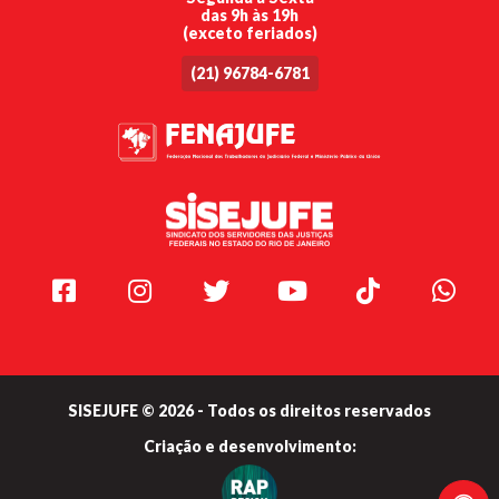
das 9h às 19h
(exceto feriados)
(21) 96784-6781
Facebook
Instagram
Twitter
Youtube
TikTok
Whats
SISEJUFE © 2026 - Todos os direitos reservados
Criação e
desenvolvimento: