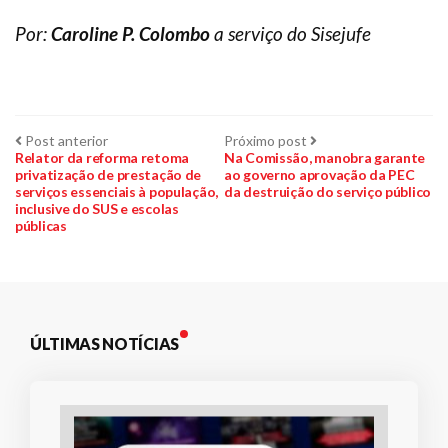
Por:
Caroline P. Colombo
a serviço do Sisejufe
Navegação
Post
Próximo
Post anterior
Próximo post
anterior:
post:
Relator da reforma retoma
Na Comissão, manobra garante
privatização de prestação de
ao governo aprovação da PEC
de
serviços essenciais à população,
da destruição do serviço público
inclusive do SUS e escolas
Post
públicas
ÚLTIMAS NOTÍCIAS