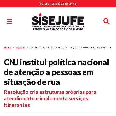
Telefone: (21) 2215-2443
MENU
Início
Sindicalize-se
Notícias
Artigos
Publicações
Pesquisa
Home
Notícias
CNJ institui política nacional de atenção a pessoas em situação de rua
Jurídico
CNJ institui política nacional
Diretoria
O Sindicato
de atenção a pessoas em
Agenda
situação de rua
Casa do Alto
Resolução cria estruturas próprias para
Sede Campestre
atendimento e implementa serviços
Nossos Convênios
itinerantes
Gympass Wellhub
Seguro Auto