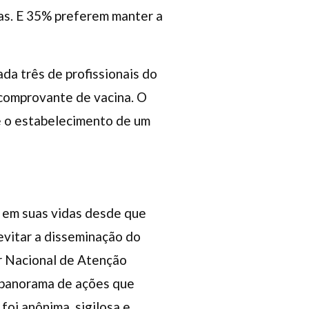
as. E 35% preferem manter a
da três de profissionais do
 comprovante de vacina. O
 e o estabelecimento de um
u em suas vidas desde que
evitar a disseminação do
r Nacional de Atenção
m panorama de ações que
foi anônima, sigilosa e