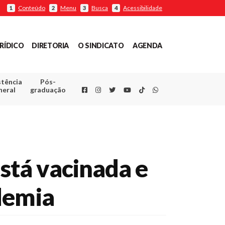
Conteúdo
Menu
Busca
Acessibilidade
1
2
3
4
RÍDICO
DIRETORIA
O SINDICATO
AGENDA
stência
Pós-
Facebook
Instagram
Twitter
Youtube
TikTok
Whatsapp
neral
graduação
está vacinada e
demia