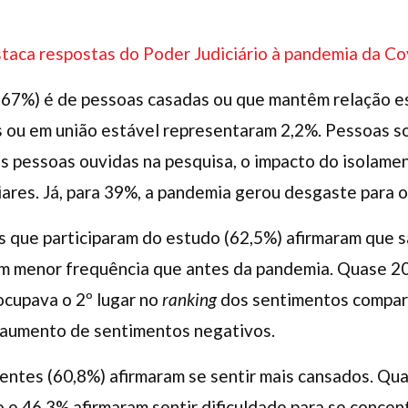
taca respostas do Poder Judiciário à pandemia da C
(67%) é de pessoas casadas ou que mantêm relação e
 ou em união estável representaram 2,2%. Pessoas s
s pessoas ouvidas na pesquisa, o impacto do isolamen
iares. Já, para 39%, a pandemia gerou desgaste para 
que participaram do estudo (62,5%) afirmaram que sa
om menor frequência que antes da pandemia. Quase 2
ocupava o 2º lugar no
ranking
dos sentimentos compart
 aumento de sentimentos negativos.
ntes (60,8%) afirmaram se sentir mais cansados. Q
o e 46,3% afirmaram sentir dificuldade para se concen