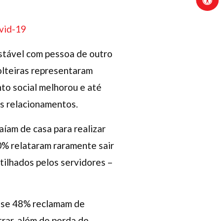
ovid-19
stável com pessoa de outro
olteiras representaram
to social melhorou e até
os relacionamentos.
íam de casa para realizar
0% relataram raramente sair
ilhados pelos servidores –
uase 48% reclamam de
trar, além de perda de