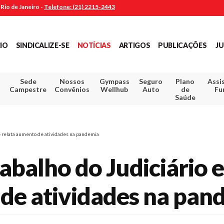
Rio de Janeiro -
Telefone: (21) 2215-2443
CIO
SINDICALIZE-SE
NOTÍCIAS
ARTIGOS
PUBLICAÇÕES
JU
Sede
Nossos
Gympass
Seguro
Plano
Assi
Campestre
Convênios
Wellhub
Auto
de
Fu
Saúde
 e relata aumento de atividades na pandemia
abalho do Judiciário 
 de atividades na pan