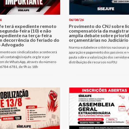
6
06/08/26
ufe terá expediente remoto
Provimento do CNJ sobre li
segunda-feira (10) e não
compensatória da magistra
xpediente na terça-feira
amplia debate sobre priori
m decorrência do feriado do
orçamentárias no Judiciário
o Advogado
Norma estabelece critérios nacionais p
mento aos sindicalizados acontecerá
apuração e pagamento dos passivos e r
ail contato@sisejufe.org.br e por
pauta sobre a valorização dos servidore
m de WhatsApp, através do número
distribuição de recursos no PJU
6784-6781, de 9h às 18h