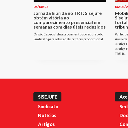
06/08/26
06/08/2
Jornada híbrida no TRT: Sisejufe
Mobil
obtém vitória ao
Sisej
comparecimento presencial em
fortal
semanas com dias úteis reduzidos
tribun
Órgão Especial deu provimento ao recurso do
Particip
Sindicato para adoção de critério proporcional
Avenida 
Justiça 
Justiça 
TRE-RJ.
SISEJUFE
Ace
Sindicato
Sed
Notícias
Doc
Artigos
Con