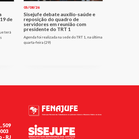
05/08/26
a
Sisejufe debate auxílio-saúde e
 19 de
reposição do quadro de
servidores em reunião com
presidente do TRT 1
ue terá
Agenda foi realizada na sede do TRT 1, na última
es
quarta-feira (29)
, 509
-003
 - RJ