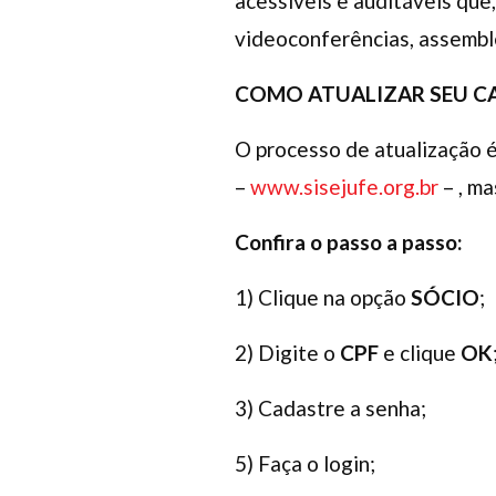
acessíveis e auditáveis que
videoconferências, assembl
COMO ATUALIZAR SEU 
O processo de atualização é
–
www.sisejufe.org.br
– , m
Confira o passo a passo:
1) Clique na opção
SÓCIO
;
2) Digite o
CPF
e clique
OK
3) Cadastre a senha;
5) Faça o login;