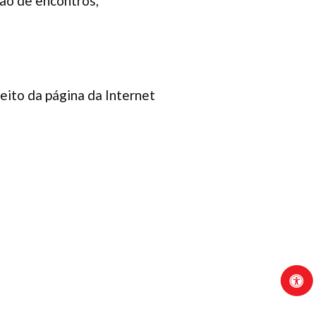
ção de encontros,
reito da página da Internet
.