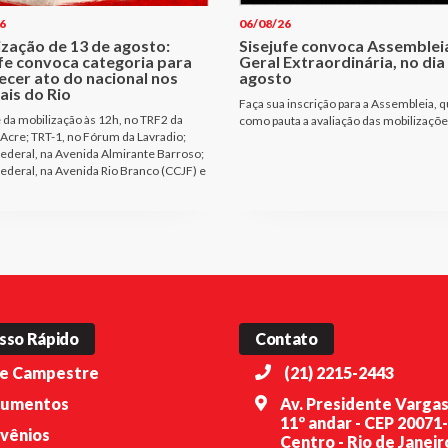
6
06/08/26
ização de 13 de agosto:
Sisejufe convoca Assemblei
ufe convoca categoria para
Geral Extraordinária, no dia
ecer ato do nacional nos
agosto
ais do Rio
Faça sua inscrição para a Assembleia, q
e da mobilização às 12h, no TRF2 da
como pauta a avaliação das mobilizaçõ
Acre; TRT-1, no Fórum da Lavradio;
Federal, na Avenida Almirante Barroso;
Federal, na Avenida Rio Branco (CCJF) e
sso Rápido
Contato
e Campestre
(21) 2215-2443
umentos
Av. Presidente Vargas
11º andar - CEP 20071
vênios
Centro - Rio de Janeiro