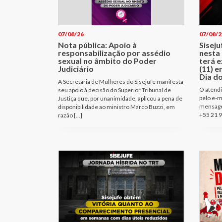
07/08/26
07/08/2
Nota pública: Apoio à
Sisej
responsabilização por assédio
nesta 
sexual no âmbito do Poder
terá e
Judiciário
(11) e
Dia d
A Secretaria de Mulheres do Sisejufe manifesta
O atendi
seu apoio à decisão do Superior Tribunal de
pelo e-m
Justiça que, por unanimidade, aplicou a pena de
mensage
disponibilidade ao ministro Marco Buzzi, em
+55 21 9
razão […]