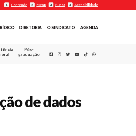
Conteúdo
Menu
Busca
Acessibilidade
1
2
3
4
RÍDICO
DIRETORIA
O SINDICATO
AGENDA
stência
Pós-
Facebook
Instagram
Twitter
Youtube
TikTok
Whatsapp
neral
graduação
ação de dados