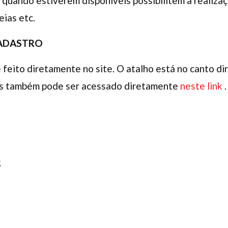
, quando estiverem disponíveis possibilitem a realiza
eias etc.
CADASTRO
 feito diretamente no site. O atalho está no canto di
as também pode ser acessado diretamente
neste link
;