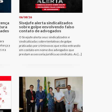
06/08/26
cença
Sisejufe alerta sindicalizados
tura
sobre golpe envolvendo falso
dades
contato de advogados
O Sisejufe alerta seus sindicalizados e
ara
sindicalizadas sobre tentativas de golpe
eforça a
praticadas por criminosos que estão entrando
s e a
em contato em nome dos advogados que
prestam assessoria jurídica ao sindicato. As […]