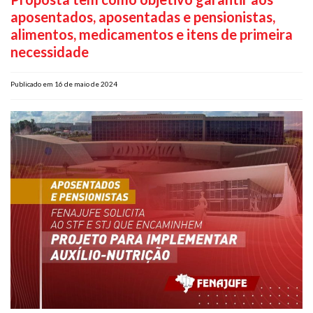
aposentados, aposentadas e pensionistas,
Plano de Saúde
alimentos, medicamentos e itens de primeira
Assistência Funeral
necessidade
Pós-graduação
Facebook
Instagram
Twitter
Youtube
TikTok
Whatsapp
Publicado em 16 de maio de 2024