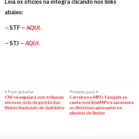
Leia os ofícios na íntegra clicando nos links
abaixo:
– STF –
AQUI.
– STJ –
AQUI.
Navegação
Post
Próximo
Post anterior
Próximo post
anterior:
post:
CNJ se engajará com tribunais
Carreira no MPU: Fenajufe se
em novo ciclo de gestão das
reúne com SindMPU e apresenta
de
Metas Nacionais do Judiciário
as diretrizes aprovadas na
plenária de Belém
Post