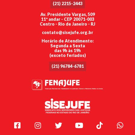
(21) 2215-2443
Av. Presidente Vargas, 509
11º andar - CEP 20071-003
Centro - Rio de Janeiro - RJ
contato@sisejufe.org.br
Horário de Atendimento:
Segunda a Sexta
das 9h às 19h
(exceto feriados)
(21) 96784-6781
Facebook
Instagram
Twitter
Youtube
TikTok
Whats