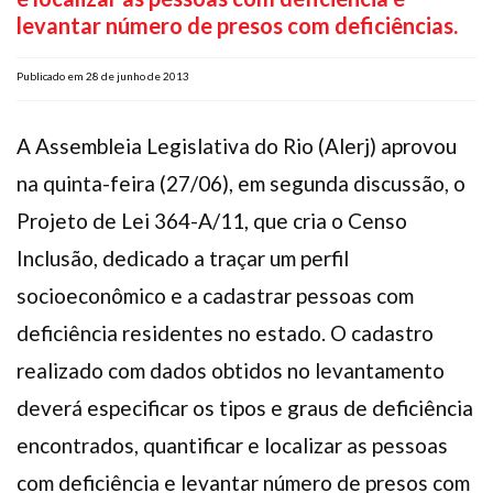
levantar número de presos com deficiências.
Plano de Saúde
Assistência Funeral
Publicado em 28 de junho de 2013
Pós-graduação
Facebook
Instagram
Twitter
Youtube
TikTok
Whatsapp
A Assembleia Legislativa do Rio (Alerj) aprovou
na quinta-feira (27/06), em segunda discussão, o
Projeto de Lei 364-A/11, que cria o Censo
Inclusão, dedicado a traçar um perfil
socioeconômico e a cadastrar pessoas com
deficiência residentes no estado. O cadastro
realizado com dados obtidos no levantamento
deverá especificar os tipos e graus de deficiência
encontrados, quantificar e localizar as pessoas
com deficiência e levantar número de presos com