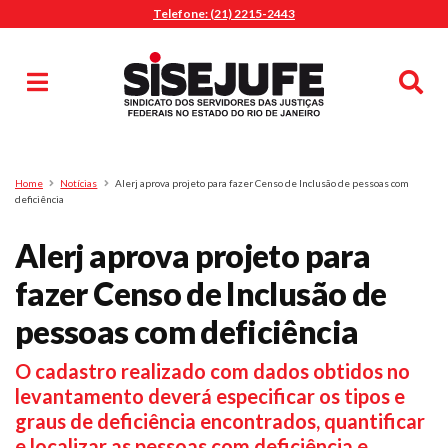
Telefone: (21) 2215-2443
MENU
Início
Sindicalize-se
Notícias
Artigos
Publicações
Pesquisa
Home
Notícias
Alerj aprova projeto para fazer Censo de Inclusão de pessoas com
Jurídico
deficiência
Diretoria
Alerj aprova projeto para
O Sindicato
fazer Censo de Inclusão de
Agenda
pessoas com deficiência
Casa do Alto
Sede Campestre
O cadastro realizado com dados obtidos no
Nossos Convênios
levantamento deverá especificar os tipos e
Gympass Wellhub
graus de deficiência encontrados, quantificar
Seguro Auto
e localizar as pessoas com deficiência e