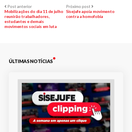
Navegação
Post
Próximo
Post anterior
Próximo post
anterior:
post:
Mobilizações do dia 11 de julho
Sisejufe apoia movimento
reunirão trabalhadores,
contra a homofobia
de
estudantes e demais
movimentos sociais em luta
Post
ÚLTIMAS NOTÍCIAS