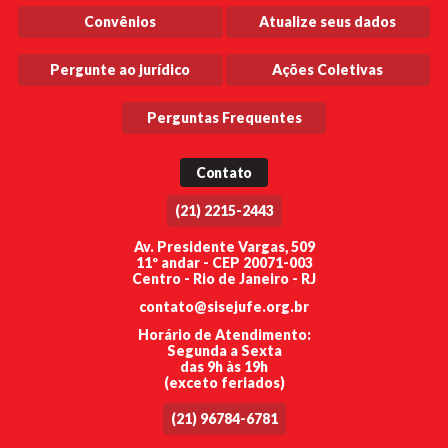
Convênios
Atualize seus dados
Pergunte ao jurídico
Ações Coletivas
Perguntas Frequentes
Contato
(21) 2215-2443
Av. Presidente Vargas, 509
11º andar - CEP 20071-003
Centro - Rio de Janeiro - RJ
contato@sisejufe.org.br
Horário de Atendimento:
Segunda a Sexta
das 9h às 19h
(exceto feriados)
(21) 96784-6781