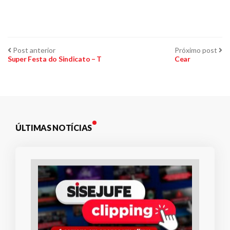
Navegação
Post
Pr
Post anterior
Próximo post
anterior:
po
Super Festa do Sindicato – T
Cear
de
Post
ÚLTIMAS NOTÍCIAS