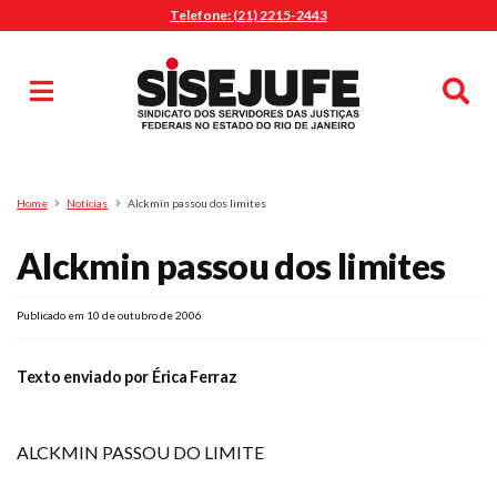
Telefone: (21) 2215-2443
MENU
Início
Sindicalize-se
Notícias
Artigos
Publicações
Pesquisa
Home
Notícias
Alckmin passou dos limites
Jurídico
Alckmin passou dos limites
Diretoria
O Sindicato
Agenda
Publicado em 10 de outubro de 2006
Casa do Alto
Texto enviado por Érica Ferraz
Sede Campestre
Nossos Convênios
ALCKMIN PASSOU DO LIMITE
Gympass Wellhub
Seguro Auto