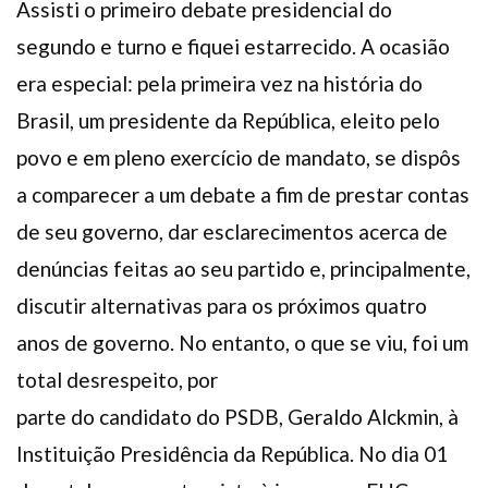
Assisti o primeiro debate presidencial do
Plano de Saúde
segundo e turno e fiquei estarrecido. A ocasião
Assistência Funeral
era especial: pela primeira vez na história do
Pós-graduação
Brasil, um presidente da República, eleito pelo
Facebook
Instagram
Twitter
Youtube
TikTok
Whatsapp
povo e em pleno exercício de mandato, se dispôs
a comparecer a um debate a fim de prestar contas
de seu governo, dar esclarecimentos acerca de
denúncias feitas ao seu partido e, principalmente,
discutir alternativas para os próximos quatro
anos de governo. No entanto, o que se viu, foi um
total desrespeito, por
parte do candidato do PSDB, Geraldo Alckmin, à
Instituição Presidência da República. No dia 01