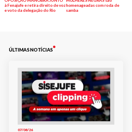
OPOSIÇÃO MANOBRA JUNTO
MULHERES NEGRAS são
à Fenajufe e retira direito de voz
homenageadas com roda de
de
e voto da delegação do Rio
samba
Post
ÚLTIMAS NOTÍCIAS
07/08/26