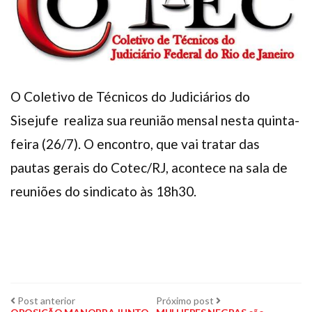
Plano de Saúde
Assistência Funeral
Pós-graduação
Facebook
Instagram
Twitter
Youtube
TikTok
Whatsapp
O Coletivo de Técnicos do Judiciários do
Sisejufe realiza sua reunião mensal nesta quinta-
feira (26/7). O encontro, que vai tratar das
pautas gerais do Cotec/RJ, acontece na sala de
reuniões do sindicato às 18h30.
Navegação
Post
Próximo
Post anterior
Próximo post
anterior:
post: