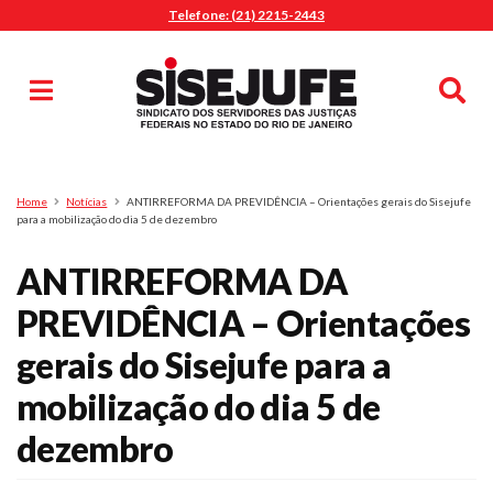
Telefone: (21) 2215-2443
MENU
Início
Sindicalize-se
Notícias
Artigos
Publicações
Pesquisa
Home
Notícias
ANTIRREFORMA DA PREVIDÊNCIA – Orientações gerais do Sisejufe
Jurídico
para a mobilização do dia 5 de dezembro
Diretoria
ANTIRREFORMA DA
O Sindicato
PREVIDÊNCIA – Orientações
Agenda
gerais do Sisejufe para a
Casa do Alto
Sede Campestre
mobilização do dia 5 de
Nossos Convênios
dezembro
Gympass Wellhub
Seguro Auto