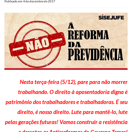
Publicado em 4 de dezembro de 2017
Plano de Saúde
Assistência Funeral
Pós-graduação
Facebook
Instagram
Twitter
Youtube
TikTok
Whatsapp
Nesta terça-feira (5/12), pare para não morrer
trabalhando. O direito à aposentadoria digna é
patrimônio dos trabalhadores e trabalhadoras. É seu
direito, é nosso direito. Lute para mantê-lo, lute
pelas gerações futuras! Vamos construir a resistência
e derrotar as Antirreformas do Governo Temer!