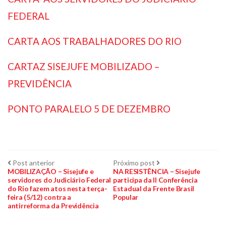
FEDERAL
CARTA AOS TRABALHADORES DO RIO
CARTAZ SISEJUFE MOBILIZADO –
PREVIDÊNCIA
PONTO PARALELO 5 DE DEZEMBRO
Navegação
Post
Próximo
Post anterior
Próximo post
anterior:
post:
MOBILIZAÇÃO – Sisejufe e
NA RESISTÊNCIA – Sisejufe
servidores do Judiciário Federal
participa da II Conferência
de
do Rio fazem atos nesta terça-
Estadual da Frente Brasil
feira (5/12) contra a
Popular
Post
antirreforma da Previdência