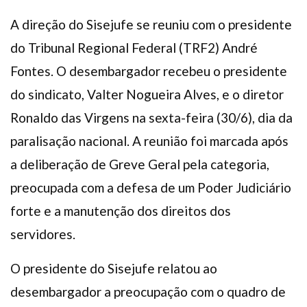
Plano de Saúde
A direção do Sisejufe se reuniu com o presidente
Assistência Funeral
do Tribunal Regional Federal (TRF2) André
Pós-graduação
Fontes. O desembargador recebeu o presidente
Facebook
Instagram
Twitter
Youtube
TikTok
Whatsapp
do sindicato, Valter Nogueira Alves, e o diretor
Ronaldo das Virgens na sexta-feira (30/6), dia da
paralisação nacional. A reunião foi marcada após
a deliberação de Greve Geral pela categoria,
preocupada com a defesa de um Poder Judiciário
forte e a manutenção dos direitos dos
servidores.
O presidente do Sisejufe relatou ao
desembargador a preocupação com o quadro de