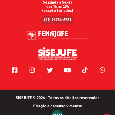
Segunda a Sexta
das 9h às 19h
(exceto feriados)
(21) 96784-6781
Facebook
Instagram
Twitter
Youtube
TikTok
Whats
SISEJUFE © 2026 - Todos os direitos reservados
Criação e
desenvolvimento: