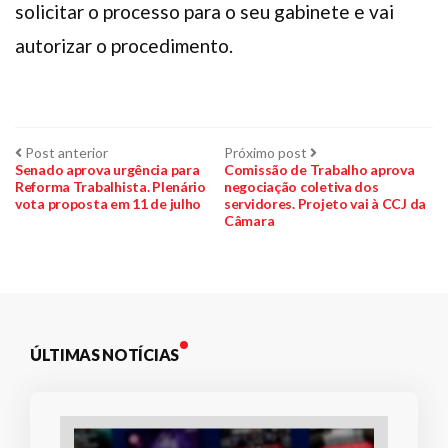
solicitar o processo para o seu gabinete e vai
autorizar o procedimento.
Navegação
Post
Próximo
Post anterior
Próximo post
anterior:
post:
Senado aprova urgência para
Comissão de Trabalho aprova
Reforma Trabalhista. Plenário
negociação coletiva dos
de
vota proposta em 11 de julho
servidores. Projeto vai à CCJ da
Câmara
Post
ÚLTIMAS NOTÍCIAS