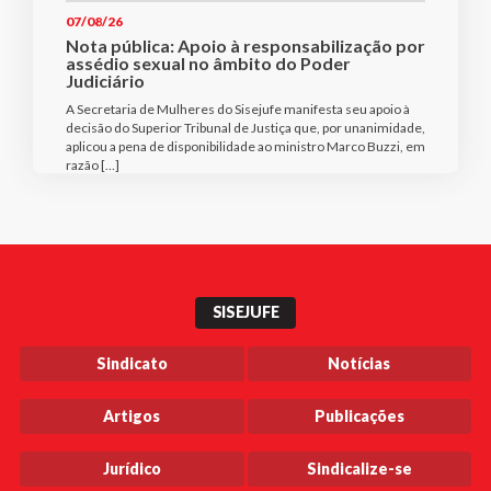
07/08/26
Nota pública: Apoio à responsabilização por
assédio sexual no âmbito do Poder
Judiciário
A Secretaria de Mulheres do Sisejufe manifesta seu apoio à
decisão do Superior Tribunal de Justiça que, por unanimidade,
aplicou a pena de disponibilidade ao ministro Marco Buzzi, em
razão […]
SISEJUFE
Sindicato
Notícias
Artigos
Publicações
Jurídico
Sindicalize-se