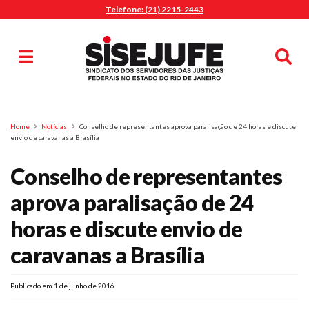
Telefone: (21) 2215-2443
MENU
Início
Sindicalize-se
Notícias
Artigos
Publicações
Pesquisa
Home
Notícias
Conselho de representantes aprova paralisação de 24 horas e discute
Jurídico
envio de caravanas a Brasília
Diretoria
Conselho de representantes
O Sindicato
aprova paralisação de 24
Agenda
horas e discute envio de
Casa do Alto
Sede Campestre
caravanas a Brasília
Nossos Convênios
Gympass Wellhub
Publicado em 1 de junho de 2016
Seguro Auto