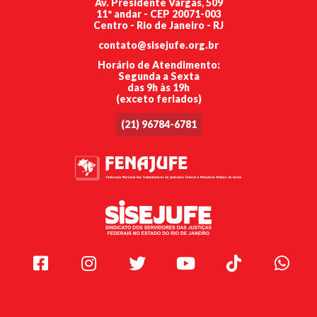
Av. Presidente Vargas, 509
11º andar - CEP 20071-003
Centro - Rio de Janeiro - RJ
contato@sisejufe.org.br
Horário de Atendimento:
Segunda a Sexta
das 9h às 19h
(exceto feriados)
(21) 96784-6781
Facebook
Instagram
Twitter
Youtube
TikTok
Whats