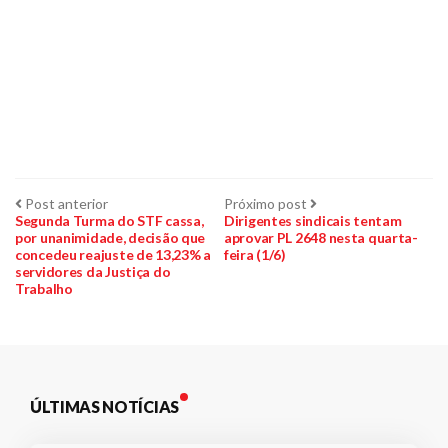
Navegação
Post
Próximo
Post anterior
Próximo post
anterior:
post:
Segunda Turma do STF cassa,
Dirigentes sindicais tentam
por unanimidade, decisão que
aprovar PL 2648 nesta quarta-
de
concedeu reajuste de 13,23% a
feira (1/6)
servidores da Justiça do
Post
Trabalho
ÚLTIMAS NOTÍCIAS