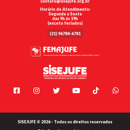
contato@sisejufe.org.br
Horário de Atendimento:
Segunda a Sexta
das 9h às 19h
(exceto feriados)
(21) 96784-6781
Facebook
Instagram
Twitter
Youtube
TikTok
Whats
SISEJUFE © 2026 - Todos os direitos reservados