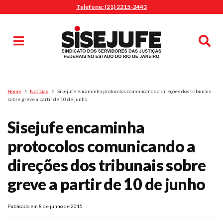
Telefone: (21) 2215-2443
MENU
Início
Sindicalize-se
Notícias
Artigos
Publicações
Pesquisa
Home
Notícias
Sisejufe encaminha protocolos comunicando a direções dos tribunais
Jurídico
sobre greve a partir de 10 de junho
Diretoria
Sisejufe encaminha
O Sindicato
protocolos comunicando a
Agenda
direções dos tribunais sobre
Casa do Alto
Sede Campestre
greve a partir de 10 de junho
Nossos Convênios
Gympass Wellhub
Publicado em 8 de junho de 2015
Seguro Auto