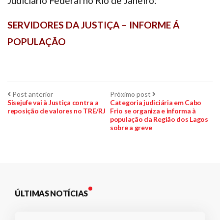
Judiciário Federal no Rio de Janeiro:
SERVIDORES DA JUSTIÇA – INFORME Á
POPULAÇÃO
Navegação
Post
Próximo
Post anterior
Próximo post
anterior:
post:
Sisejufe vai à Justiça contra a
Categoria judiciária em Cabo
reposição de valores no TRE/RJ
Frio se organiza e informa à
de
população da Região dos Lagos
sobre a greve
Post
ÚLTIMAS NOTÍCIAS