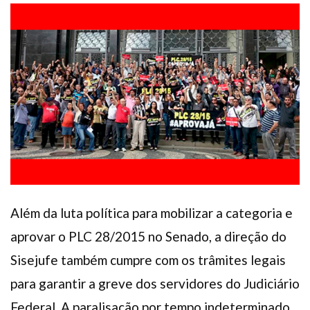
Plano de Saúde
Assistência Funeral
Pós-graduação
Facebook
Instagram
Twitter
Youtube
TikTok
Whatsapp
Além da luta política para mobilizar a categoria e
aprovar o PLC 28/2015 no Senado, a direção do
Sisejufe também cumpre com os trâmites legais
para garantir a greve dos servidores do Judiciário
Federal. A paralisação por tempo indeterminado