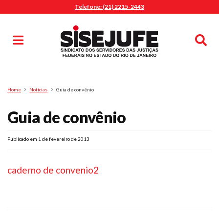
Telefone: (21) 2215-2443
MENU
Início
Sindicalize-se
Notícias
Artigos
Publicações
Pesquisa
Home
Notícias
Guia de convênio
Jurídico
Guia de convênio
Diretoria
O Sindicato
Agenda
Publicado em 1 de fevereiro de 2013
Casa do Alto
caderno de convenio2
Sede Campestre
Nossos Convênios
Gympass Wellhub
Seguro Auto