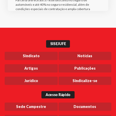
Parceria oferece até 37% de desconto no seguro de
automóveis e até 40% no seguro residencial, além de
condições especiais de contratação e ampla cobertura
SISEJUFE
Sindicato
Notícias
Artigos
Publicações
Jurídico
Sindicalize-se
Acesso Rápido
Sede Campestre
Documentos