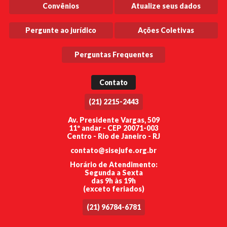
Convênios
Atualize seus dados
Pergunte ao jurídico
Ações Coletivas
Perguntas Frequentes
Contato
(21) 2215-2443
Av. Presidente Vargas, 509
11º andar - CEP 20071-003
Centro - Rio de Janeiro - RJ
contato@sisejufe.org.br
Horário de Atendimento:
Segunda a Sexta
das 9h às 19h
(exceto feriados)
(21) 96784-6781