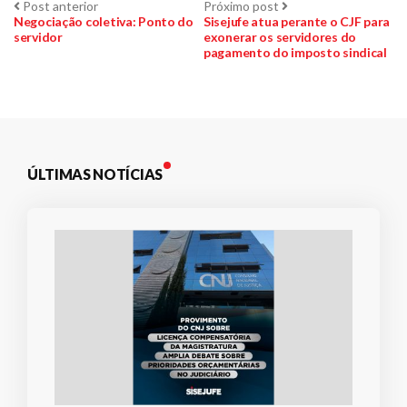
Navegação
Post
Próximo
Post anterior
Próximo post
Plano de Saúde
anterior:
post:
Negociação coletiva: Ponto do
Sisejufe atua perante o CJF para
servidor
exonerar os servidores do
de
Assistência Funeral
pagamento do imposto sindical
Pós-graduação
Post
Facebook
Instagram
Twitter
Youtube
TikTok
Whatsapp
ÚLTIMAS NOTÍCIAS