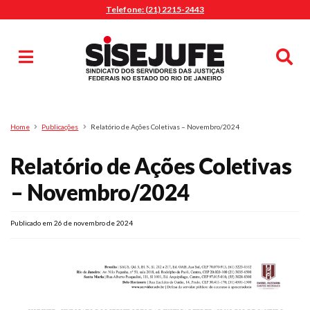
Telefone: (21) 2215-2443
MENU
Início
Sindicalize-se
Notícias
Artigos
Publicações
Pesquisa
Home
Publicações
Relatório de Ações Coletivas – Novembro/2024
Jurídico
Relatório de Ações Coletivas
Diretoria
O Sindicato
– Novembro/2024
Agenda
Publicado em 26 de novembro de 2024
Casa do Alto
Sede Campestre
Nossos Convênios
Gympass Wellhub
Seguro Auto