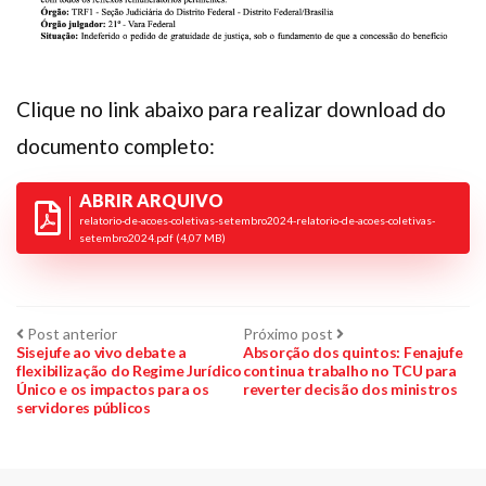
Clique no link abaixo para realizar download do
documento completo:
ABRIR ARQUIVO
relatorio-de-acoes-coletivas-setembro2024-relatorio-de-acoes-coletivas-
setembro2024.pdf (4,07 MB)
Navegação
Post
Próximo
Post anterior
Próximo post
anterior:
post:
Sisejufe ao vivo debate a
Absorção dos quintos: Fenajufe
flexibilização do Regime Jurídico
continua trabalho no TCU para
de
Único e os impactos para os
reverter decisão dos ministros
servidores públicos
Post