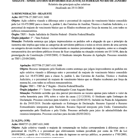
Plano de Saúde
Assistência Funeral
Pós-graduação
Facebook
Instagram
Twitter
Youtube
TikTok
Whatsapp