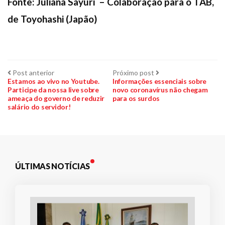
Fonte: Juliana Sayuri – Colaboração para o TAB,
de Toyohashi (Japão)
Navegação
Post
Próximo
Post anterior
Próximo post
anterior:
post:
Estamos ao vivo no Youtube.
Informações essenciais sobre
Participe da nossa live sobre
novo coronavírus não chegam
de
ameaça do governo de reduzir
para os surdos
salário do servidor!
Post
ÚLTIMAS NOTÍCIAS