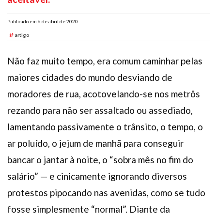
Plano de Saúde
Publicado em 6 de abril de 2020
Assistência Funeral
artigo
Pós-graduação
Facebook
Instagram
Twitter
Youtube
TikTok
Whatsapp
Não faz muito tempo, era comum caminhar pelas
maiores cidades do mundo desviando de
moradores de rua, acotovelando-se nos metrôs
rezando para não ser assaltado ou assediado,
lamentando passivamente o trânsito, o tempo, o
ar poluído, o jejum de manhã para conseguir
bancar o jantar à noite, o “sobra mês no fim do
salário” — e cinicamente ignorando diversos
protestos pipocando nas avenidas, como se tudo
fosse simplesmente “normal”. Diante da