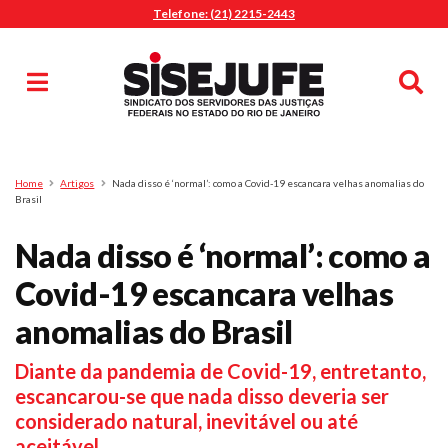
Telefone: (21) 2215-2443
MENU
Início
Sindicalize-se
Notícias
Artigos
Publicações
Pesquisa
Home
Artigos
Nada disso é ‘normal’: como a Covid-19 escancara velhas anomalias do
Jurídico
Brasil
Diretoria
Nada disso é ‘normal’: como a
O Sindicato
Covid-19 escancara velhas
Agenda
anomalias do Brasil
Casa do Alto
Sede Campestre
Diante da pandemia de Covid-19, entretanto,
Nossos Convênios
escancarou-se que nada disso deveria ser
Gympass Wellhub
considerado natural, inevitável ou até
Seguro Auto
aceitável.