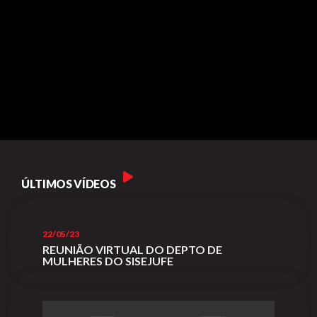
Plano de Saúde
Assistência Funeral
Pós-graduação
Facebook
Instagram
Twitter
Youtube
TikTok
Whatsapp
ÚLTIMOS VÍDEOS
22/05/23
REUNIÃO VIRTUAL DO DEPTO DE
MULHERES DO SISEJUFE