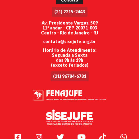
(21) 2215-2443
Av. Presidente Vargas, 509
11º andar - CEP 20071-003
Centro - Rio de Janeiro - RJ
contato@sisejufe.org.br
Horário de Atendimento:
Segunda a Sexta
das 9h às 19h
(exceto feriados)
(21) 96784-6781
Facebook
Instagram
Twitter
Youtube
TikTok
Whats