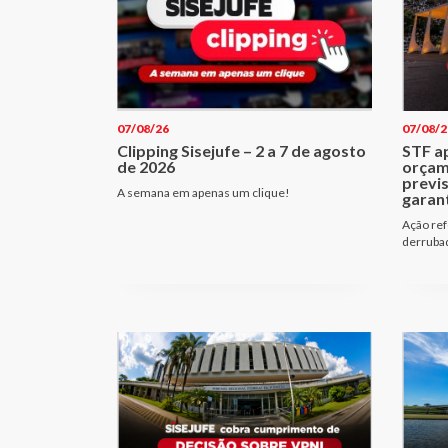
07/08/26
07/08/2
Clipping Sisejufe – 2 a 7 de agosto
STF a
de 2026
orçam
previ
A semana em apenas um clique!
garant
Ação ref
derrubad