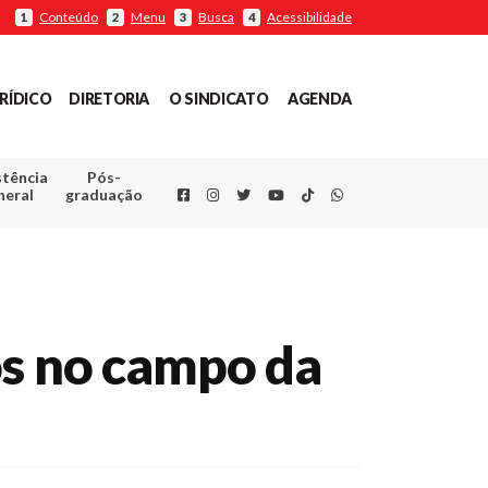
Conteúdo
Menu
Busca
Acessibilidade
1
2
3
4
RÍDICO
DIRETORIA
O SINDICATO
AGENDA
stência
Pós-
Facebook
Instagram
Twitter
Youtube
TikTok
Whatsapp
neral
graduação
os no campo da