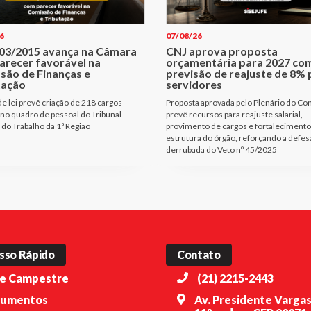
6
07/08/26
403/2015 avança na Câmara
CNJ aprova proposta
arecer favorável na
orçamentária para 2027 co
são de Finanças e
previsão de reajuste de 8% 
tação
servidores
de lei prevê criação de 218 cargos
Proposta aprovada pelo Plenário do Co
 no quadro de pessoal do Tribunal
prevê recursos para reajuste salarial,
 do Trabalho da 1ª Região
provimento de cargos e fortalecimento
estrutura do órgão, reforçando a defes
derrubada do Veto nº 45/2025
sso Rápido
Contato
e Campestre
(21) 2215-2443
umentos
Av. Presidente Vargas