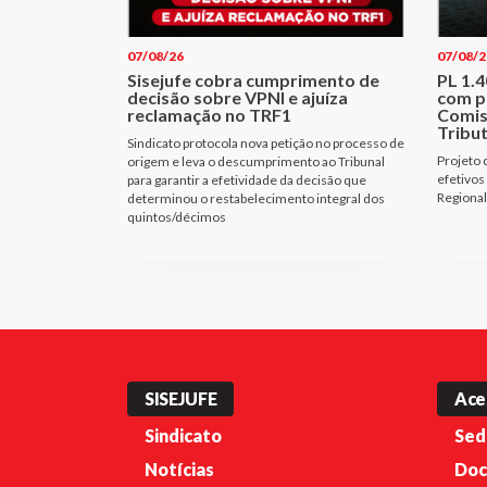
07/08/26
07/08/2
Sisejufe cobra cumprimento de
PL 1.
decisão sobre VPNI e ajuíza
com p
reclamação no TRF1
Comis
Tribu
Sindicato protocola nova petição no processo de
Projeto 
origem e leva o descumprimento ao Tribunal
efetivos
para garantir a efetividade da decisão que
Regional
determinou o restabelecimento integral dos
quintos/décimos
SISEJUFE
Ace
Sindicato
Sed
Notícias
Doc