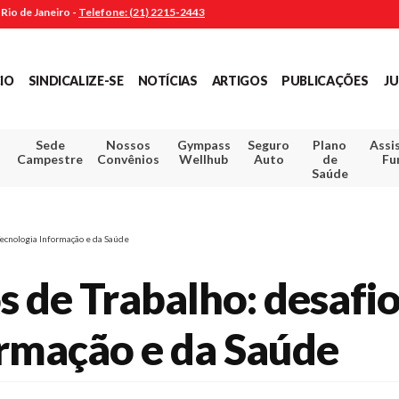
Rio de Janeiro -
Telefone: (21) 2215-2443
CIO
SINDICALIZE-SE
NOTÍCIAS
ARTIGOS
PUBLICAÇÕES
JU
Sede
Nossos
Gympass
Seguro
Plano
Assi
Campestre
Convênios
Wellhub
Auto
de
Fu
Saúde
Tecnologia Informação e da Saúde
 de Trabalho: desafi
ormação e da Saúde