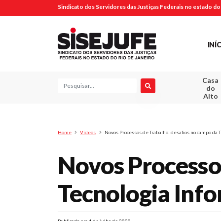
Sindicato dos Servidores das Justiças Federais no estado do 
INÍ
Casa
Pesquisa
do
Alto
Home
Vídeos
Novos Processos de Trabalho: desafios no campo da 
Novos Processos
Tecnologia Inf