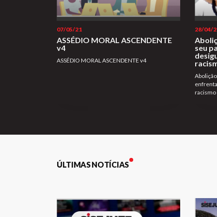
07/05/21
28/04/2
ASSÉDIO MORAL ASCENDENTE
Aboliç
v4
seu p
desigu
ASSÉDIO MORAL ASCENDENTE v4
racis
Abolição
enfrenta
racismo
ÚLTIMAS NOTÍCIAS