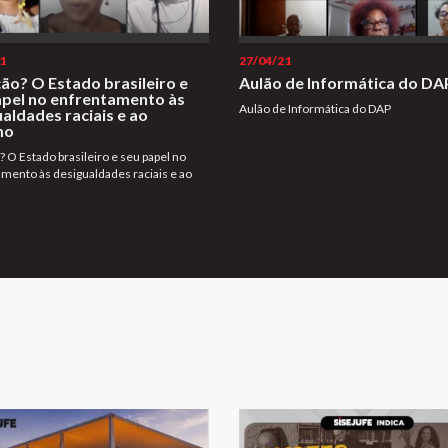
1
27/04/21
ão? O Estado brasileiro e
Aulão de Informática do DA
apel no enfrentamento às
Aulão de Informática do DAP
aldades raciais e ao
mo
? O Estado brasileiro e seu papel no
mento às desigualdades raciais e ao