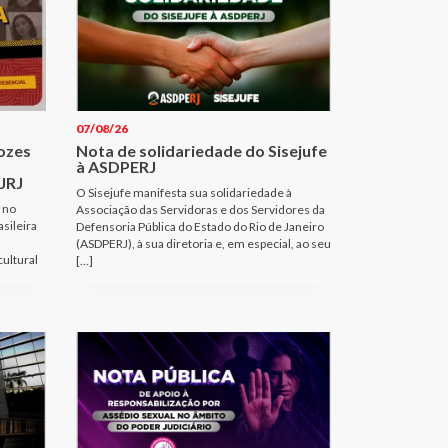
07/08/26
Vozes
Nota de solidariedade do Sisejufe
à ASDPERJ
JRJ
O Sisejufe manifesta sua solidariedade à
 no
Associação das Servidoras e dos Servidores da
sileira
Defensoria Pública do Estado do Rio de Janeiro
(ASDPERJ), à sua diretoria e, em especial, ao seu
cultural
[…]