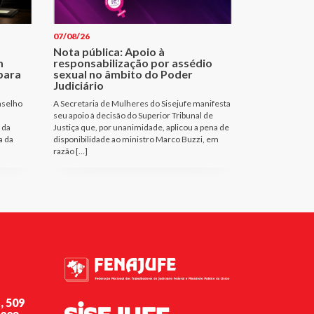
07/08/26
Nota pública: Apoio à
m
responsabilização por assédio
para
sexual no âmbito do Poder
Judiciário
nselho
A Secretaria de Mulheres do Sisejufe manifesta
seu apoio à decisão do Superior Tribunal de
 da
Justiça que, por unanimidade, aplicou a pena de
a da
disponibilidade ao ministro Marco Buzzi, em
razão […]
, 509