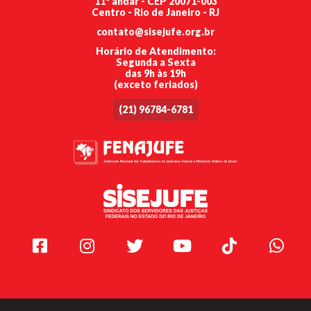
11º andar - CEP 20071-003
Centro - Rio de Janeiro - RJ
contato@sisejufe.org.br
Horário de Atendimento:
Segunda a Sexta
das 9h às 19h
(exceto feriados)
(21) 96784-6781
Facebook
Instagram
Twitter
Youtube
TikTok
Whats