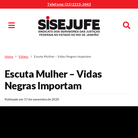
Telefone: (21) 2215-2443
MENU
Início
Sindicalize-se
Notícias
Artigos
Publicações
Pesquisa
Home
Vídeos
Escuta Mulher – Vidas Negras Importam
Jurídico
Escuta Mulher – Vidas
Diretoria
O Sindicato
Negras Importam
Agenda
Publicado em 17 de novembro de 2020
Casa do Alto
Sede Campestre
Nossos Convênios
Gympass Wellhub
Seguro Auto