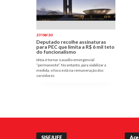
27/08/20
Deputado recolhe assinaturas
para PEC que limita a R$ 6 mil teto
do funcionalismo
Ideia é tornar o auxílio emergencial
“permanente”. No entanto, para viabilizar a
medida, o foco está na remuneração dos
servidores
SISEJUFE
Ace