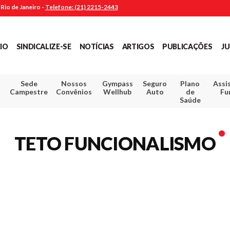
Rio de Janeiro -
Telefone: (21) 2215-2443
CIO
SINDICALIZE-SE
NOTÍCIAS
ARTIGOS
PUBLICAÇÕES
JU
Sede
Nossos
Gympass
Seguro
Plano
Assi
Campestre
Convênios
Wellhub
Auto
de
Fu
Saúde
TETO FUNCIONALISMO