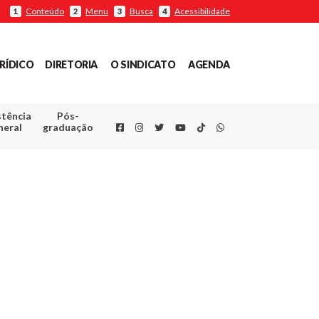
Conteúdo
Menu
Busca
Acessibilidade
1
2
3
4
RÍDICO
DIRETORIA
O SINDICATO
AGENDA
stência
Pós-
Facebook
Instagram
Twitter
Youtube
TikTok
Whatsapp
neral
graduação