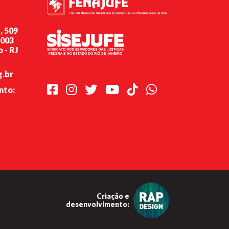
, 509
-003
 - RJ
g.br
Facebook
Instagram
Twitter
Youtube
TikTok
Whatsapp
nto:
Criação e
desenvolvimento: