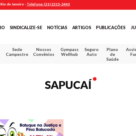
Rio de Janeiro -
Telefone: (21) 2215-2443
CIO
SINDICALIZE-SE
NOTÍCIAS
ARTIGOS
PUBLICAÇÕES
JU
Sede
Nossos
Gympass
Seguro
Plano
Assi
Campestre
Convênios
Wellhub
Auto
de
Fu
Saúde
SAPUCAÍ