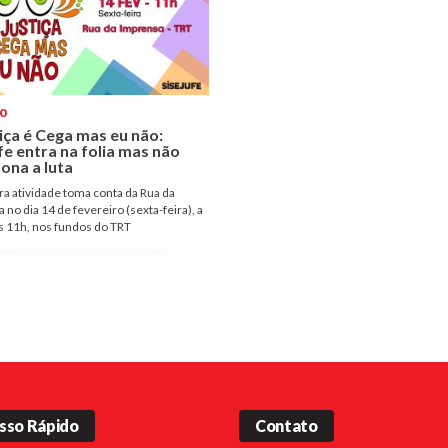
0
iça é Cega mas eu não:
fe entra na folia mas não
ona a luta
ra atividade toma conta da Rua da
 no dia 14 de fevereiro (sexta-feira), a
as 11h, nos fundos do TRT
sso Rápido
Contato