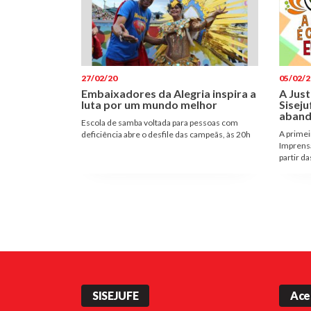
27/02/20
05/02/2
Embaixadores da Alegria inspira a
A Just
luta por um mundo melhor
Siseju
aband
Escola de samba voltada para pessoas com
A primei
deficiência abre o desfile das campeãs, às 20h
Imprensa
partir d
SISEJUFE
Ace