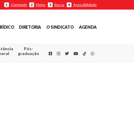
Conteúdo
Menu
Busca
Acessibilidade
1
2
3
4
RÍDICO
DIRETORIA
O SINDICATO
AGENDA
stência
Pós-
Facebook
Instagram
Twitter
Youtube
TikTok
Whatsapp
neral
graduação