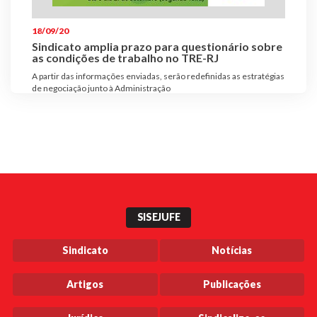
Plano de Saúde
18/09/20
Assistência Funeral
Sindicato amplia prazo para questionário sobre
Pós-graduação
as condições de trabalho no TRE-RJ
A partir das informações enviadas, serão redefinidas as estratégias
Facebook
Instagram
Twitter
Youtube
TikTok
Whatsapp
de negociação junto à Administração
SISEJUFE
Sindicato
Notícias
Artigos
Publicações