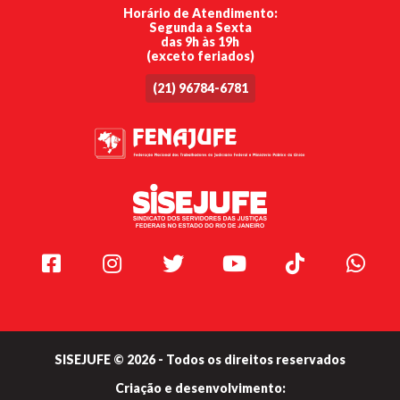
Horário de Atendimento:
Segunda a Sexta
das 9h às 19h
(exceto feriados)
(21) 96784-6781
Facebook
Instagram
Twitter
Youtube
TikTok
Whats
SISEJUFE © 2026 - Todos os direitos reservados
Criação e
desenvolvimento: