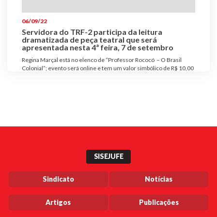
Plano de Saúde
06/09/22
Assistência Funeral
Servidora do TRF-2 participa da leitura
Pós-graduação
dramatizada de peça teatral que será
apresentada nesta 4ª feira, 7 de setembro
Facebook
Instagram
Twitter
Youtube
TikTok
Whatsapp
Regina Marçal está no elenco de “Professor Rococó – O Brasil
Colonial”; evento será online e tem um valor simbólico de R$ 10,00
SISEJUFE
Sindicato
Notícias
Artigos
Publicações