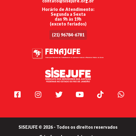
contato@sisejufe.org.br
Horário de Atendimento:
Segunda a Sexta
das 9h às 19h
(exceto feriados)
(21) 96784-6781
Facebook
Instagram
Twitter
Youtube
TikTok
Whats
SISEJUFE © 2026 - Todos os direitos reservados