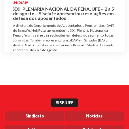
14/06/19
XXII PLENÁRIA NACIONAL DA FENAJUFE – 2 a 5
de agosto – Sisejufe apresentou resoluções em
defesa dos aposentados
A diretora do Departamento de Aposentados e Pensionistas (DAP)
do Sisejufe, Neli Rosa, apresentou na XXII Plenária Nacional da
Fenajufe uma série de resoluções em defesa do segmento, todas
aprovadas. Também representaram o DAP em Salvador (BA) o
diretor Amaro Faustino e a pensionista Rosimar Medina. O evento
aconteceu de 2 a 5 de agosto.
SISEJUFE
Sindicato
Notícias