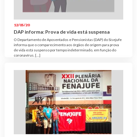
Plano de Saúde
Assistência Funeral
Pós-graduação
12/05/20
DAP informa: Prova de vida está suspensa
Facebook
Instagram
Twitter
Youtube
TikTok
Whatsapp
O Departamento de Aposentados e Pensionistas (DAP) do Sisejufe
informa que o comparecimento aos órgãos de origem para prova
de vida está suspenso por tempo indeterminado, em função do
coronavírus. […]