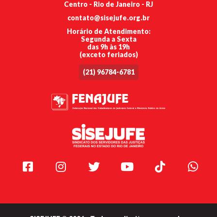
Centro - Rio de Janeiro - RJ
contato@sisejufe.org.br
Horário de Atendimento:
Segunda a Sexta
das 9h às 19h
(exceto feriados)
(21) 96784-6781
Facebook
Instagram
Twitter
Youtube
TikTok
Whats