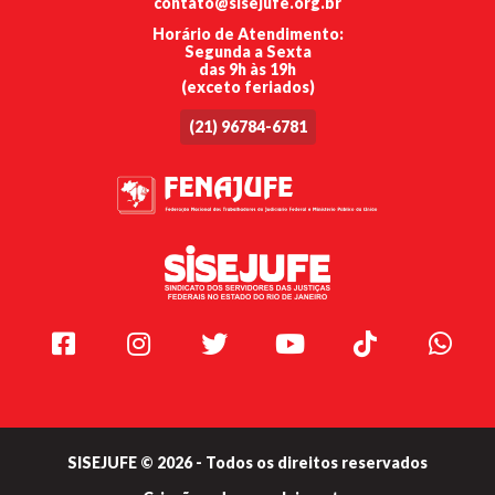
contato@sisejufe.org.br
Horário de Atendimento:
Segunda a Sexta
das 9h às 19h
(exceto feriados)
(21) 96784-6781
Facebook
Instagram
Twitter
Youtube
TikTok
Whats
SISEJUFE © 2026 - Todos os direitos reservados