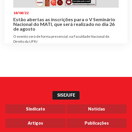
Plano de Saúde
18/08/22
Assistência Funeral
Estão abertas as inscrições para o V Seminário
Pós-graduação
Nacional do MATI, que será realizado no dia 26
de agosto
Facebook
Instagram
Twitter
Youtube
TikTok
Whatsapp
O evento será de forma presencial, na Faculdade Nacional de
Direito da UFRJ
SISEJUFE
Sindicato
Notícias
Artigos
Publicações