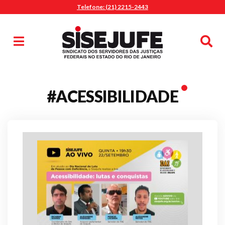
Telefone: (21) 2215-2443
MENU
Início
Sindicalize-se
Notícias
Artigos
Publicações
Pesquisa
#ACESSIBILIDADE
Jurídico
Diretoria
O Sindicato
Agenda
Casa do Alto
Sede Campestre
Nossos Convênios
Gympass Wellhub
Seguro Auto