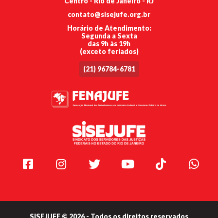
Centro - Rio de Janeiro - RJ
contato@sisejufe.org.br
Horário de Atendimento:
Segunda a Sexta
das 9h às 19h
(exceto feriados)
(21) 96784-6781
Facebook
Instagram
Twitter
Youtube
TikTok
Whats
SISEJUFE © 2026 - Todos os direitos reservados