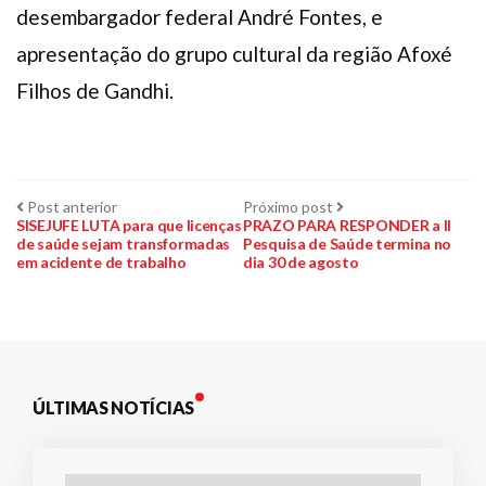
desembargador federal André Fontes, e
apresentação do grupo cultural da região Afoxé
Filhos de Gandhi.
Navegação
Post
Próximo
Post anterior
Próximo post
anterior:
post:
SISEJUFE LUTA para que licenças
PRAZO PARA RESPONDER a II
de saúde sejam transformadas
Pesquisa de Saúde termina no
de
em acidente de trabalho
dia 30 de agosto
Post
ÚLTIMAS NOTÍCIAS