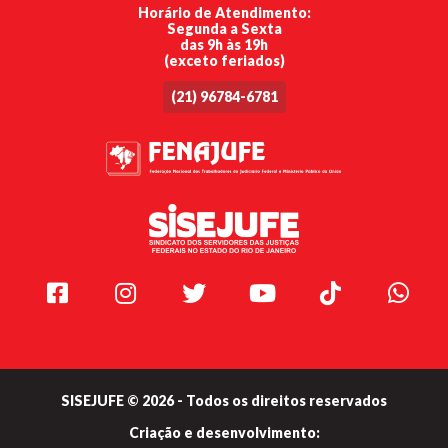
Horário de Atendimento:
Segunda a Sexta
das 9h às 19h
(exceto feriados)
(21) 96784-6781
Facebook
Instagram
Twitter
Youtube
TikTok
Whats
SISEJUFE © 2026 - Todos os direitos reservados
Criação e
desenvolvimento: