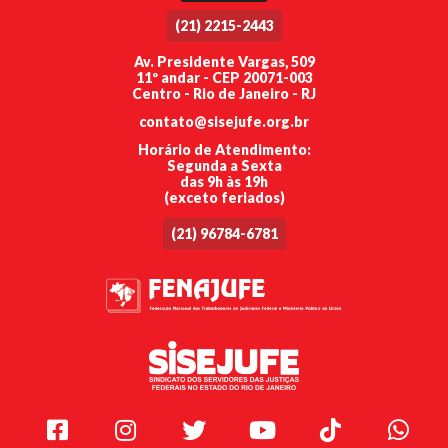
(21) 2215-2443
Av. Presidente Vargas, 509
11º andar - CEP 20071-003
Centro - Rio de Janeiro - RJ
contato@sisejufe.org.br
Horário de Atendimento:
Segunda a Sexta
das 9h às 19h
(exceto feriados)
(21) 96784-6781
Facebook
Instagram
Twitter
Youtube
TikTok
Whats