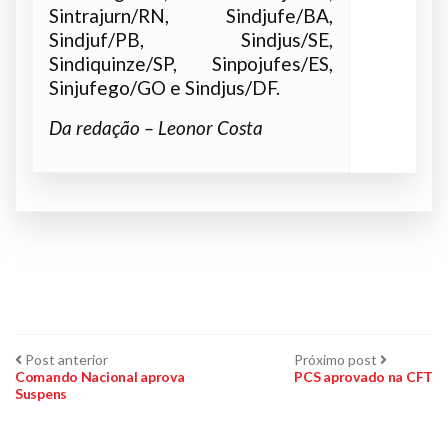
Sintrajurn/RN, Sindjufe/BA,
Sindjuf/PB, Sindjus/SE,
Sindiquinze/SP, Sinpojufes/ES,
Sinjufego/GO e Sindjus/DF.
Da redação – Leonor Costa
Navegação
Post
Próximo
Post anterior
Próximo post
anterior:
post:
Comando Nacional aprova
PCS aprovado na CFT
Suspens
de
Post