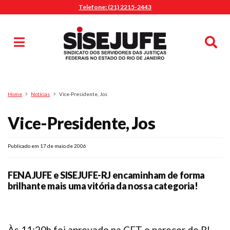
Telefone: (21) 2215-2443
MENU
Início
Sindicalize-se
Notícias
Artigos
Publicações
Pesquisa
Home
Notícias
Vice-Presidente, Jos
Jurídico
Vice-Presidente, Jos
Diretoria
O Sindicato
Agenda
Publicado em 17 de maio de 2006
Casa do Alto
FENAJUFE e SISEJUFE-RJ encaminham de forma
Sede Campestre
brilhante mais uma vitória da nossa categoria!
Nossos Convênios
Gympass Wellhub
Seguro Auto
Às 11:20h foi aprovado na CFT o parecer do PL