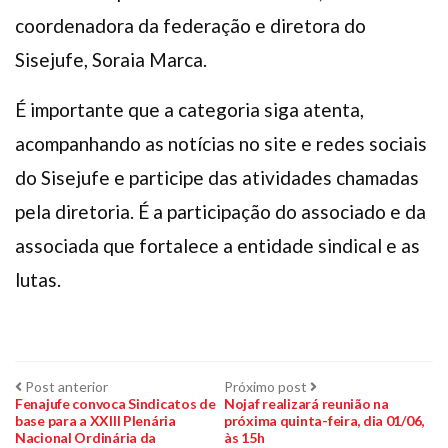
coordenadora da federação e diretora do
Sisejufe, Soraia Marca.
É importante que a categoria siga atenta,
acompanhando as notícias no site e redes sociais
do Sisejufe e participe das atividades chamadas
pela diretoria. É a participação do associado e da
associada que fortalece a entidade sindical e as
lutas.
Navegação
Post
Próximo
Post anterior
Próximo post
anterior:
post:
Fenajufe convoca Sindicatos de
Nojaf realizará reunião na
base para a XXIII Plenária
próxima quinta-feira, dia 01/06,
de
Nacional Ordinária da
às 15h