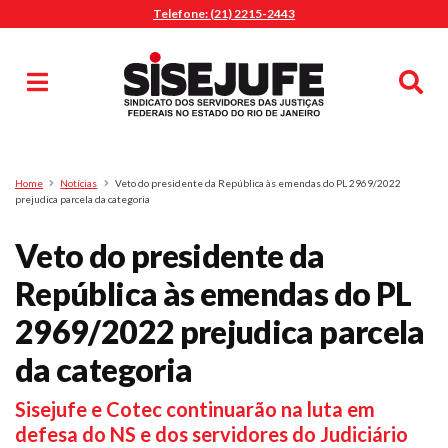
Telefone: (21) 2215-2443
MENU
Início
Sindicalize-se
Notícias
Artigos
Publicações
Pesquisa
Home
Notícias
Veto do presidente da República às emendas do PL 2969/2022
Jurídico
prejudica parcela da categoria
Diretoria
Veto do presidente da
O Sindicato
República às emendas do PL
Agenda
2969/2022 prejudica parcela
Casa do Alto
Sede Campestre
da categoria
Nossos Convênios
Sisejufe e Cotec continuarão na luta em
Gympass Wellhub
defesa do NS e dos servidores do Judiciário
Seguro Auto