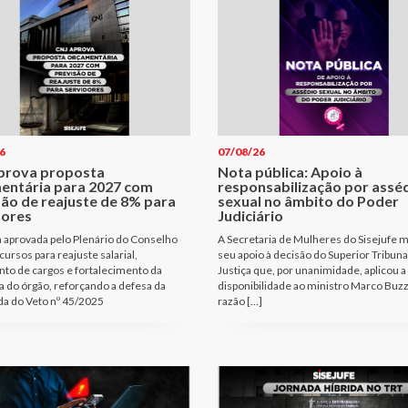
6
07/08/26
prova proposta
Nota pública: Apoio à
entária para 2027 com
responsabilização por assé
são de reajuste de 8% para
sexual no âmbito do Poder
dores
Judiciário
 aprovada pelo Plenário do Conselho
A Secretaria de Mulheres do Sisejufe m
cursos para reajuste salarial,
seu apoio à decisão do Superior Tribuna
to de cargos e fortalecimento da
Justiça que, por unanimidade, aplicou a
a do órgão, reforçando a defesa da
disponibilidade ao ministro Marco Buzz
a do Veto nº 45/2025
razão […]