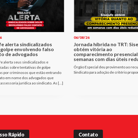
6
06/08/26
fe alerta sindicalizados
Jornada híbrida no TRT: Sis
 golpe envolvendo falso
obtém vitória ao
to de advogados
comparecimento presencial
semanas com dias úteis red
fe alerta seus sindicalizados e
Órgão Especial deu provimento ao rec
izadas sobre tentativas de golpe
Sindicato para adoção de critério propo
as por criminosos que estão entrando
ato em nome dos advogados que
assessoria jurídica ao sindicato. As […]
sso Rápido
Contato