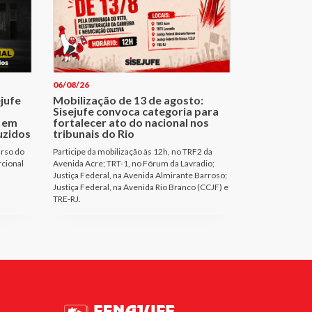
06/08/26
ejufe
Mobilização de 13 de agosto:
Sisejufe convoca categoria para
 em
fortalecer ato do nacional nos
uzidos
tribunais do Rio
urso do
Participe da mobilização às 12h, no TRF2 da
rcional
Avenida Acre; TRT-1, no Fórum da Lavradio;
Justiça Federal, na Avenida Almirante Barroso;
Justiça Federal, na Avenida Rio Branco (CCJF) e
TRE-RJ.