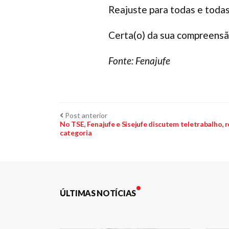
Reajuste para todas e todas
Certa(o) da sua compreensão
Fonte: Fenajufe
Navegação
Post
Post anterior
anterior:
No TSE, Fenajufe e Sisejufe discutem teletrabalho,
categoria
de
Post
ÚLTIMAS NOTÍCIAS