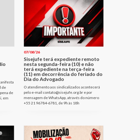
07/08/26
Sisejufe terá expediente remoto
dio
nesta segunda-feira (10) e não
terá expediente na terça-feira
(11) em decorrência do feriado do
Dia do Advogado
anifesta
O atendimento aos sindicalizados acontecerá
l de
pelo e-mail contato@sisejufe.org.br e por
 pena de
mensagem de WhatsApp, através do número
i, em
+55 21 96784-6781, de 9h às 18h