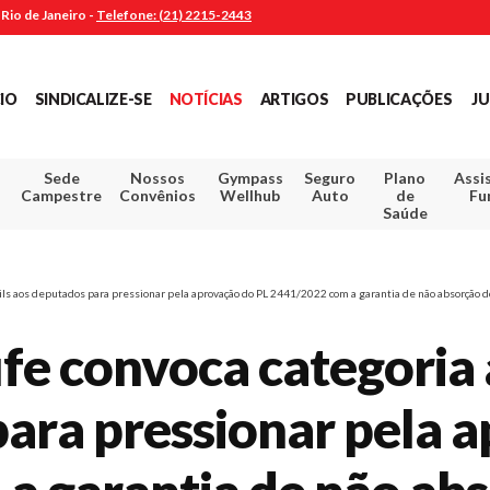
Rio de Janeiro -
Telefone: (21) 2215-2443
CIO
SINDICALIZE-SE
NOTÍCIAS
ARTIGOS
PUBLICAÇÕES
JU
Sede
Nossos
Gympass
Seguro
Plano
Assi
Campestre
Convênios
Wellhub
Auto
de
Fu
Saúde
ils aos deputados para pressionar pela aprovação do PL 2441/2022 com a garantia de não absorção 
fe convoca categoria 
ara pressionar pela 