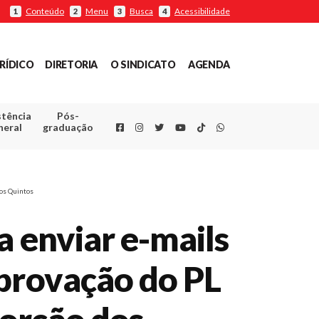
Conteúdo
Menu
Busca
Acessibilidade
1
2
3
4
RÍDICO
DIRETORIA
O SINDICATO
AGENDA
stência
Pós-
Facebook
Instagram
Twitter
Youtube
TikTok
Whatsapp
neral
graduação
dos Quintos
a enviar e-mails
aprovação do PL