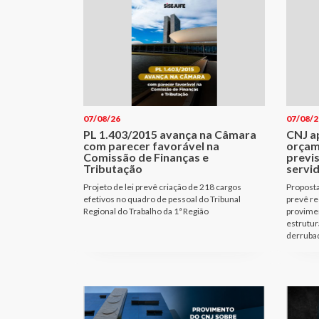
07/08/26
07/08/2
PL 1.403/2015 avança na Câmara
CNJ a
com parecer favorável na
orçam
Comissão de Finanças e
previ
Tributação
servi
Projeto de lei prevê criação de 218 cargos
Proposta
efetivos no quadro de pessoal do Tribunal
prevê re
Regional do Trabalho da 1ª Região
provimen
estrutur
derrubad