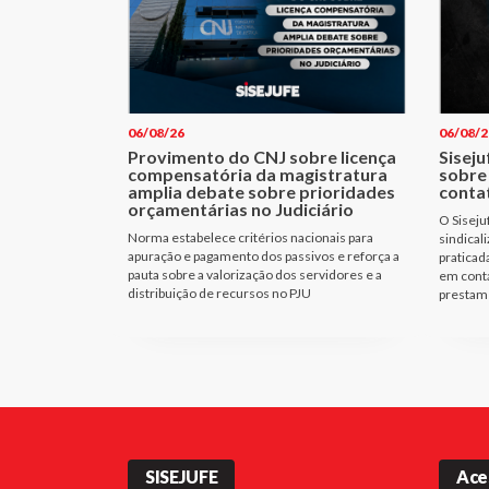
06/08/26
06/08/2
Provimento do CNJ sobre licença
Siseju
compensatória da magistratura
sobre
amplia debate sobre prioridades
conta
orçamentárias no Judiciário
O Siseju
Norma estabelece critérios nacionais para
sindical
apuração e pagamento dos passivos e reforça a
praticad
pauta sobre a valorização dos servidores e a
em cont
distribuição de recursos no PJU
prestam 
SISEJUFE
Ace