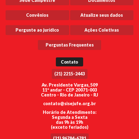
Sede Campestre
Documentos
Convênios
Atualize seus dados
Pergunte ao jurídico
Ações Coletivas
Perguntas Frequentes
Contato
(21) 2215-2443
Av. Presidente Vargas, 509
11º andar - CEP 20071-003
Centro - Rio de Janeiro - RJ
contato@sisejufe.org.br
Horário de Atendimento:
Segunda a Sexta
das 9h às 19h
(exceto feriados)
(21) 96784-6781