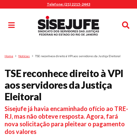
Telefone: (21) 2215-2443
MENU
Início
Sindicalize-se
Notícias
Artigos
Publicações
Pesquisa
Home
Notícias
TSE reconhece direito à VPI aos servidores da Justiça Eleitoral
Jurídico
TSE reconhece direito à VPI
Diretoria
O Sindicato
aos servidores da Justiça
Agenda
Eleitoral
Casa do Alto
Sisejufe já havia encaminhado ofício ao TRE-
Sede Campestre
RJ, mas não obteve resposta. Agora, fará
Nossos Convênios
nova solicitação para pleitear o pagamento
Gympass Wellhub
dos valores
Seguro Auto