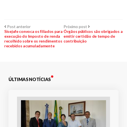
Navegação
Post
Próximo
Post anterior
Próximo post
anterior:
post:
Sisejufe convoca os filiados para
Órgãos públicos são obrigados a
execução do Imposto de renda
emitir certidão de tempo de
de
recolhido sobre os rendimentos
contribuição
recebidos acumuladamente
Post
ÚLTIMAS NOTÍCIAS