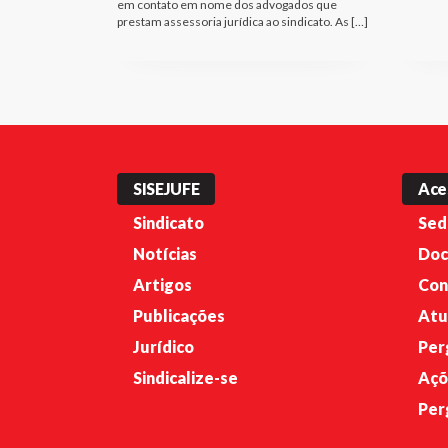
em contato em nome dos advogados que
prestam assessoria jurídica ao sindicato. As […]
SISEJUFE
Ace
Sindicato
Sed
Notícias
Doc
Artigos
Con
Publicações
Atu
Jurídico
Per
Sindicalize-se
Açõ
Per