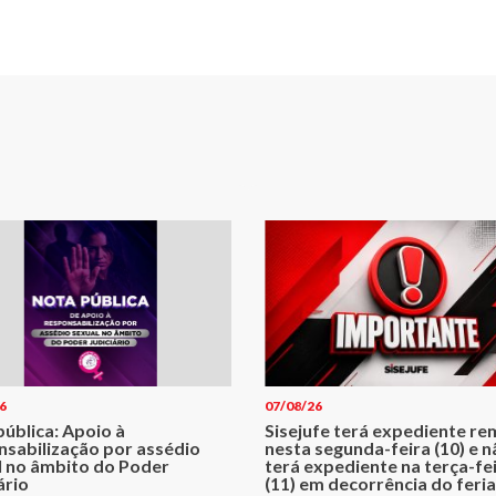
6
07/08/26
ública: Apoio à
Sisejufe terá expediente r
nsabilização por assédio
nesta segunda-feira (10) e 
l no âmbito do Poder
terá expediente na terça-fe
ário
(11) em decorrência do feri