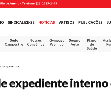
Rio de Janeiro -
Telefone: (21) 2215-2443
CIO
SINDICALIZE-SE
NOTÍCIAS
ARTIGOS
PUBLICAÇÕES
JU
Sede
Nossos
Gympass
Seguro
Plano
Assi
Campestre
Convênios
Wellhub
Auto
de
Fu
Saúde
sta segunda-feira
 expediente interno 