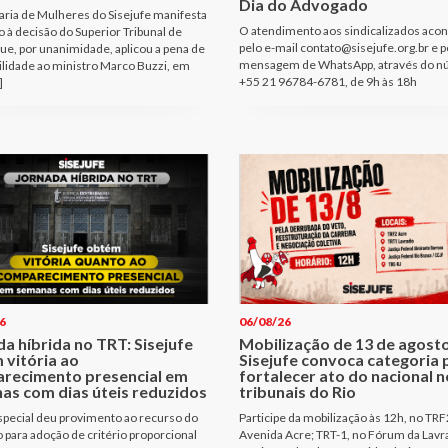
Dia do Advogado
aria de Mulheres do Sisejufe manifesta
O atendimento aos sindicalizados aco
o à decisão do Superior Tribunal de
pelo e-mail contato@sisejufe.org.br e p
que, por unanimidade, aplicou a pena de
mensagem de WhatsApp, através do 
ilidade ao ministro Marco Buzzi, em
+55 21 96784-6781, de 9h às 18h
]
6
06/08/26
a híbrida no TRT: Sisejufe
Mobilização de 13 de agosto
 vitória ao
Sisejufe convoca categoria 
recimento presencial em
fortalecer ato do nacional 
as com dias úteis reduzidos
tribunais do Rio
pecial deu provimento ao recurso do
Participe da mobilização às 12h, no TRF
o para adoção de critério proporcional
Avenida Acre; TRT-1, no Fórum da Lavr