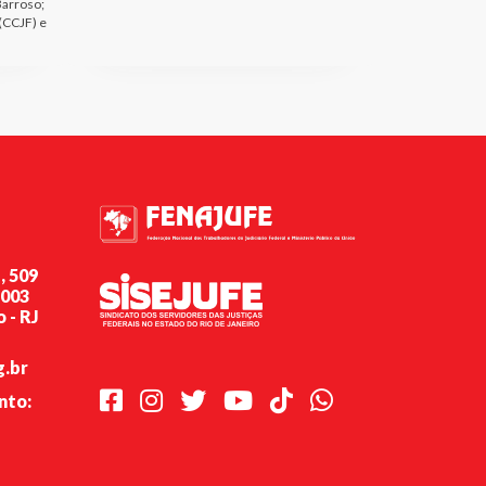
Barroso;
 (CCJF) e
, 509
-003
 - RJ
g.br
Facebook
Instagram
Twitter
Youtube
TikTok
Whatsapp
nto: