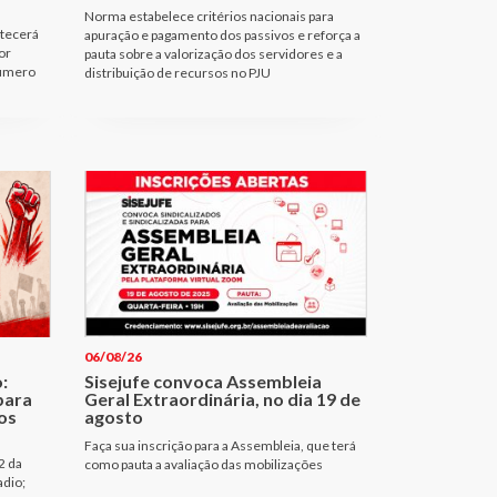
Norma estabelece critérios nacionais para
ntecerá
apuração e pagamento dos passivos e reforça a
or
pauta sobre a valorização dos servidores e a
número
distribuição de recursos no PJU
06/08/26
:
Sisejufe convoca Assembleia
para
Geral Extraordinária, no dia 19 de
nos
agosto
Faça sua inscrição para a Assembleia, que terá
2 da
como pauta a avaliação das mobilizações
adio;