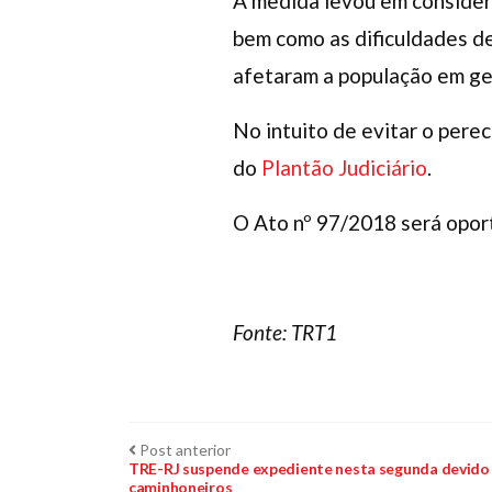
A medida levou em considera
bem como as dificuldades d
afetaram a população em ge
No intuito de evitar o pere
do
Plantão Judiciário
.
O Ato nº 97/2018 será oport
Fonte: TRT1
Navegação
Post
Post anterior
anterior:
TRE-RJ suspende expediente nesta segunda devido 
caminhoneiros