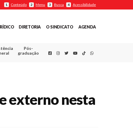
Conteúdo
Menu
Busca
Acessibilidade
1
2
3
4
RÍDICO
DIRETORIA
O SINDICATO
AGENDA
stência
Pós-
Facebook
Instagram
Twitter
Youtube
TikTok
Whatsapp
neral
graduação
e externo nesta