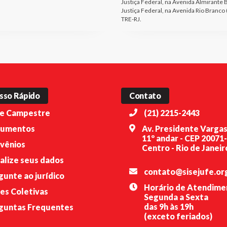
Justiça Federal, na Avenida Almirante 
Justiça Federal, na Avenida Rio Branco
TRE-RJ.
sso Rápido
Contato
e Campestre
(21) 2215-2443
umentos
Av. Presidente Vargas
11º andar - CEP 20071
vênios
Centro - Rio de Janeiro
alize seus dados
contato@sisejufe.or
gunte ao jurídico
Horário de Atendime
es Coletivas
Segunda a Sexta
das 9h às 19h
guntas Frequentes
(exceto feriados)