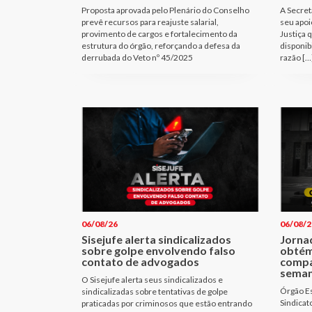
Proposta aprovada pelo Plenário do Conselho
A Secret
prevê recursos para reajuste salarial,
seu apoi
provimento de cargos e fortalecimento da
Justiça 
estrutura do órgão, reforçando a defesa da
disponib
derrubada do Veto nº 45/2025
razão […
06/08/26
06/08/2
Sisejufe alerta sindicalizados
Jornad
sobre golpe envolvendo falso
obtém
contato de advogados
compa
seman
O Sisejufe alerta seus sindicalizados e
Órgão Es
sindicalizadas sobre tentativas de golpe
Sindicat
praticadas por criminosos que estão entrando