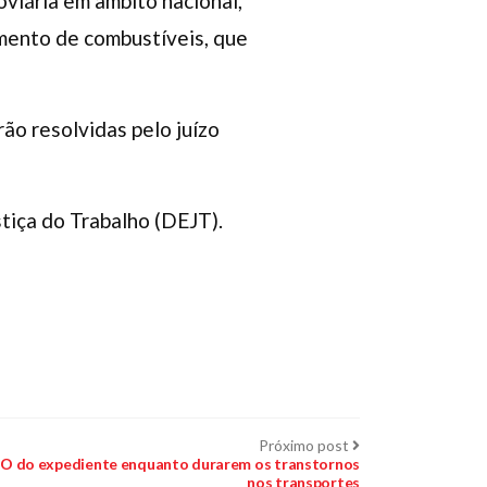
viária em âmbito nacional,
mento de combustíveis, que
ão resolvidas pelo juízo
tiça do Trabalho (DEJT).
Próximo
Próximo post
post:
 do expediente enquanto durarem os transtornos
nos transportes