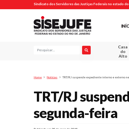
Sindicato dos Servidores das Justiças Federais no estado do 
INÍ
Casa
Pesquisa
do
Alto
Home
Notícias
TRT/RJ suspende expediente interno e externo ne
TRT/RJ suspende
segunda-feira