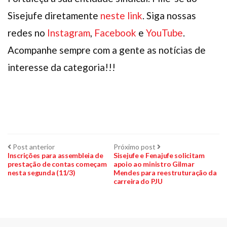
Sisejufe diretamente
neste link
. Siga nossas
redes no
Instagram
,
Facebook
e
YouTube
.
Acompanhe sempre com a gente as notícias de
interesse da categoria!!!
Navegação
Post
Próximo
Post anterior
Próximo post
anterior:
post:
Inscrições para assembleia de
Sisejufe e Fenajufe solicitam
prestação de contas começam
apoio ao ministro Gilmar
de
nesta segunda (11/3)
Mendes para reestruturação da
carreira do PJU
Post