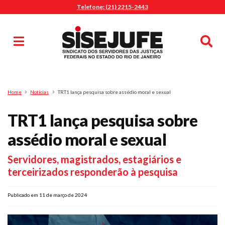
Telefone: (21) 2215-2443
MENU
Início
Sindicalize-se
Notícias
Artigos
Publicações
Pesquisa
Home
Notícias
TRT1 lança pesquisa sobre assédio moral e sexual
Jurídico
TRT1 lança pesquisa sobre
Diretoria
O Sindicato
assédio moral e sexual
Agenda
Servidores, magistrados, estagiários e
Casa do Alto
terceirizados responderão à pesquisa
Sede Campestre
Nossos Convênios
Publicado em 11 de março de 2024
Gympass Wellhub
Seguro Auto