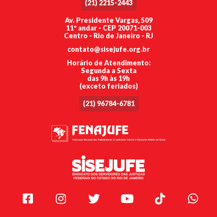
(21) 2215-2443
Av. Presidente Vargas, 509
11º andar - CEP 20071-003
Centro - Rio de Janeiro - RJ
contato@sisejufe.org.br
Horário de Atendimento:
Segunda a Sexta
das 9h às 19h
(exceto feriados)
(21) 96784-6781
Facebook
Instagram
Twitter
Youtube
TikTok
Whats