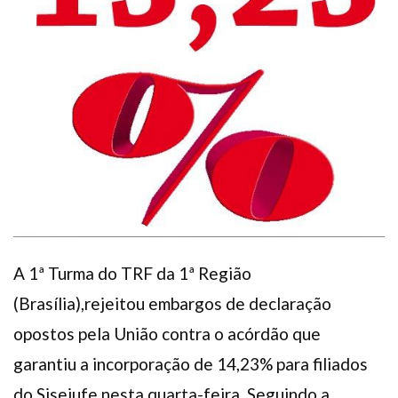
Plano de Saúde
Assistência Funeral
Pós-graduação
Facebook
Instagram
Twitter
Youtube
TikTok
Whatsapp
A 1ª Turma do TRF da 1ª Região
(Brasília),rejeitou embargos de declaração
opostos pela União contra o acórdão que
garantiu a incorporação de 14,23% para filiados
do Sisejufe nesta quarta-feira. Seguindo a