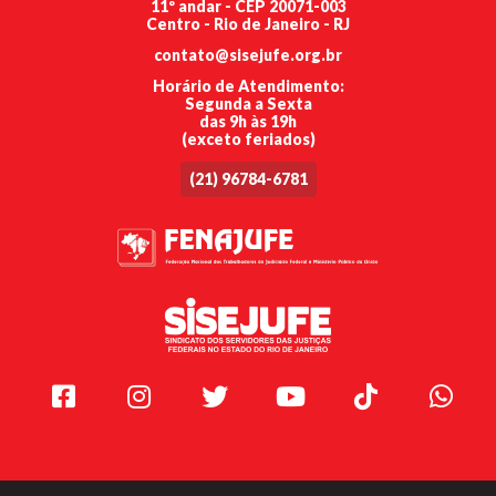
11º andar - CEP 20071-003
Centro - Rio de Janeiro - RJ
contato@sisejufe.org.br
Horário de Atendimento:
Segunda a Sexta
das 9h às 19h
(exceto feriados)
(21) 96784-6781
Facebook
Instagram
Twitter
Youtube
TikTok
Whats