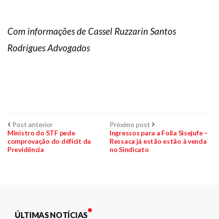
Com informações de Cassel Ruzzarin Santos
Rodrigues Advogados
Navegação
Post
Próximo
Post anterior
Próximo post
anterior:
post:
Ministro do STF pede
Ingressos para a Folia Sisejufe –
comprovação do déficit da
Ressaca já estão estão à venda
de
Previdência
no Sindicato
Post
ÚLTIMAS NOTÍCIAS