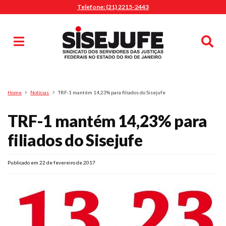
Telefone: (21) 2215-2443
MENU
Início
Sindicalize-se
Notícias
Artigos
Publicações
Pesquisa
Home
Notícias
TRF-1 mantém 14,23% para filiados do Sisejufe
Jurídico
TRF-1 mantém 14,23% para
Diretoria
O Sindicato
filiados do Sisejufe
Agenda
Publicado em 22 de fevereiro de 2017
Casa do Alto
Sede Campestre
Nossos Convênios
Gympass Wellhub
Seguro Auto