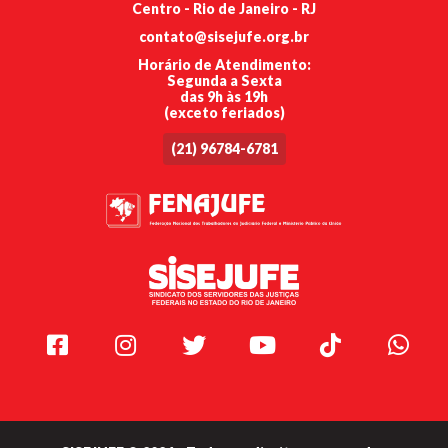
Centro - Rio de Janeiro - RJ
contato@sisejufe.org.br
Horário de Atendimento:
Segunda a Sexta
das 9h às 19h
(exceto feriados)
(21) 96784-6781
Facebook
Instagram
Twitter
Youtube
TikTok
Whats