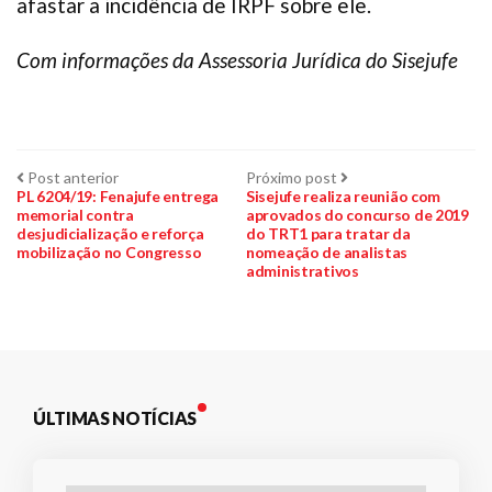
afastar a incidência de IRPF sobre ele.
Com informações da Assessoria Jurídica do Sisejufe
Navegação
Post
Próximo
Post anterior
Próximo post
anterior:
post:
PL 6204/19: Fenajufe entrega
Sisejufe realiza reunião com
memorial contra
aprovados do concurso de 2019
de
desjudicialização e reforça
do TRT1 para tratar da
mobilização no Congresso
nomeação de analistas
Post
administrativos
ÚLTIMAS NOTÍCIAS