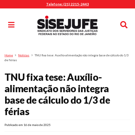
Telefone: (21) 2215-2443
MENU
Início
Sindicalize-se
Notícias
Artigos
Publicações
Pesquisa
Home
Notícias
TNU fixa tese: Auxílio-alimentação não integra base de cálculo do 1/3
Jurídico
de férias
Diretoria
TNU fixa tese: Auxílio-
O Sindicato
alimentação não integra
Agenda
base de cálculo do 1/3 de
Casa do Alto
Sede Campestre
férias
Nossos Convênios
Gympass Wellhub
Publicado em 16 de maio de 2025
Seguro Auto