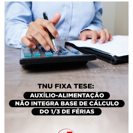
Plano de Saúde
Assistência Funeral
Pós-graduação
Facebook
Instagram
Twitter
Youtube
TikTok
Whatsapp