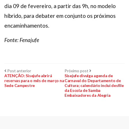
dia 09 de fevereiro, a partir das 9h, no modelo
híbrido, para debater em conjunto os próximos
encaminhamentos.
Fonte: Fenajufe
Navegação
Post
Próximo
Post anterior
Próximo post
anterior:
post:
ATENÇÃO: Sisejufe abrirá
Sisejufe divulga agenda de
reservas para o mês de março na
Carnaval do Departamento de
de
Sede Campestre
Cultura; calendário inclui desfile
da Escola de Samba
Post
Embaixadores da Alegria