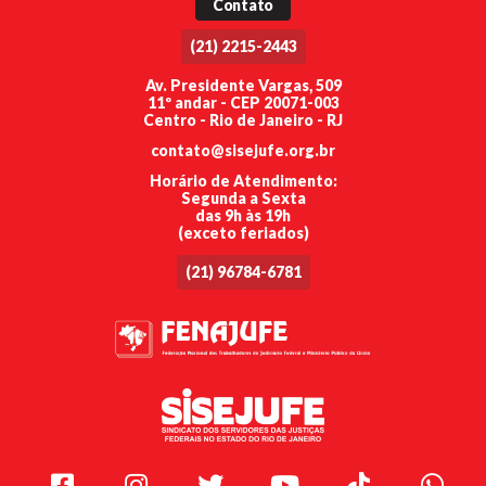
Contato
(21) 2215-2443
Av. Presidente Vargas, 509
11º andar - CEP 20071-003
Centro - Rio de Janeiro - RJ
contato@sisejufe.org.br
Horário de Atendimento:
Segunda a Sexta
das 9h às 19h
(exceto feriados)
(21) 96784-6781
Facebook
Instagram
Twitter
Youtube
TikTok
Whats