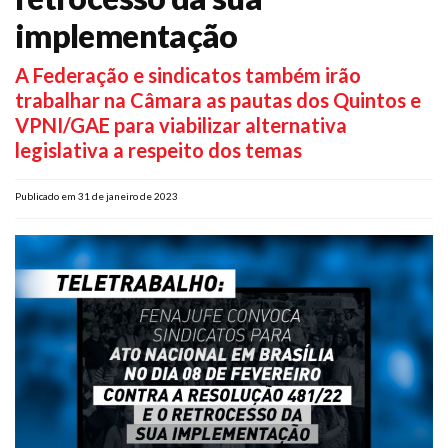
Plano de Saúde
implementação
Assistência Funeral
A Federação e sindicatos também irão
Pós-graduação
trabalhar na Câmara as pautas dos Quintos e
Facebook
Instagram
Twitter
Youtube
TikTok
Whatsapp
VPNI/GAE para viabilizar alternativa
legislativa a respeito dos temas
Publicado em 31 de janeiro de 2023