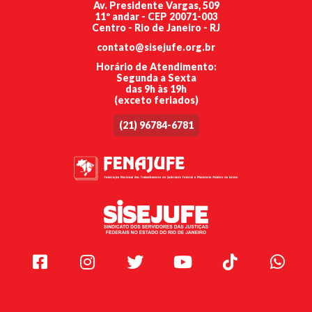
Av. Presidente Vargas, 509
11º andar - CEP 20071-003
Centro - Rio de Janeiro - RJ
contato@sisejufe.org.br
Horário de Atendimento:
Segunda a Sexta
das 9h às 19h
(exceto feriados)
(21) 96784-6781
Facebook
Instagram
Twitter
Youtube
TikTok
Whats