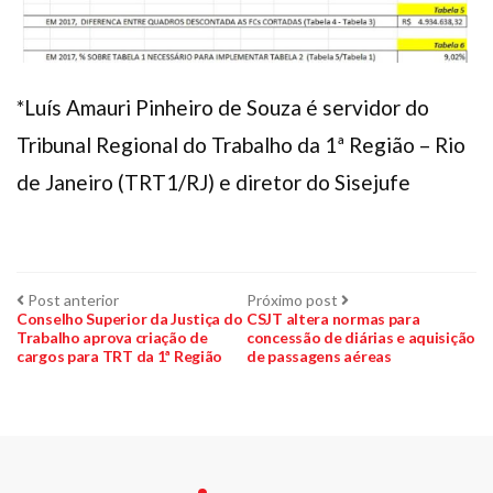
*Luís Amauri Pinheiro de Souza é servidor do
Tribunal Regional do Trabalho da 1ª Região – Rio
de Janeiro (TRT1/RJ) e diretor do Sisejufe
Navegação
Post
Próximo
Post anterior
Próximo post
anterior:
post:
Conselho Superior da Justiça do
CSJT altera normas para
Trabalho aprova criação de
concessão de diárias e aquisição
de
cargos para TRT da 1ª Região
de passagens aéreas
Post