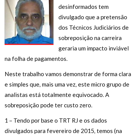
desinformados tem
Plano de Saúde
Assistência Funeral
divulgado que a pretensão
Pós-graduação
dos Técnicos Judiciários de
Facebook
Instagram
Twitter
Youtube
TikTok
Whatsapp
sobreposição na carreira
geraria um impacto inviável
na folha de pagamentos.
Neste trabalho vamos demonstrar de forma clara
e simples que, mais uma vez, este micro grupo de
analistas está totalmente equivocado. A
sobreposição pode ter custo zero.
1 – Tendo por base o TRT RJ e os dados
divulgados para fevereiro de 2015, temos (na