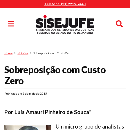
Telefone: (21) 2215-2443
MENU
Início
Sindicalize-se
Notícias
Artigos
Publicações
Pesquisa
Home
Notícias
Sobreposição com Custo Zero
Jurídico
Sobreposição com Custo
Diretoria
O Sindicato
Zero
Agenda
Publicado em 5 de maio de 2015
Casa do Alto
Sede Campestre
Por Luís Amauri Pinheiro de Souza*
Nossos Convênios
Gympass Wellhub
Um micro grupo de analistas
Seguro Auto