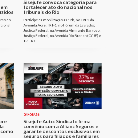
Sisejufe convoca categoria para
 em
fortalecer ato do nacional nos
uzidos
tribunais do Rio
urso do
Participe da mobilização às 12h, no TRF2 da
rcional
Avenida Acre; TRT-1, no Fórum da Lavradio;
Justiça Federal, na Avenida Almirante Barroso;
Justiça Federal, na Avenida Rio Branco (CCJF) e
TRE-RJ.
04/08/26
bre
Sisejufe Auto: Sindicato firma
da
convênio com a Allianz Seguros e
a como
garante descontos exclusivos em
seguros para filiados e familiares