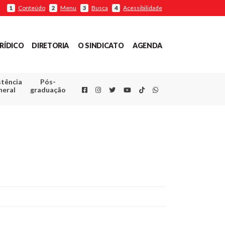
Conteúdo
Menu
Busca
Acessibilidade
1
2
3
4
RÍDICO
DIRETORIA
O SINDICATO
AGENDA
stência
Pós-
Facebook
Instagram
Twitter
Youtube
TikTok
Whatsapp
neral
graduação