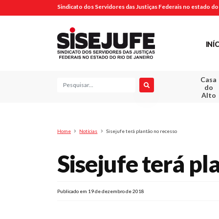
Sindicato dos Servidores das Justiças Federais no estado do 
INÍ
Casa
Pesquisa
do
Alto
Home
Notícias
Sisejufe terá plantão no recesso
Sisejufe terá pl
Publicado em 19 de dezembro de 2018