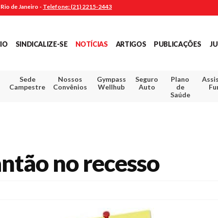
Rio de Janeiro -
Telefone: (21) 2215-2443
CIO
SINDICALIZE-SE
NOTÍCIAS
ARTIGOS
PUBLICAÇÕES
JU
Sede
Nossos
Gympass
Seguro
Plano
Assi
Campestre
Convênios
Wellhub
Auto
de
Fu
Saúde
antão no recesso