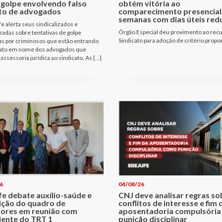
 golpe envolvendo falso
obtém vitória ao
to de advogados
comparecimento presencial
semanas com dias úteis red
fe alerta seus sindicalizados e
Órgão Especial deu provimento ao rec
izadas sobre tentativas de golpe
Sindicato para adoção de critério propo
as por criminosos que estão entrando
ato em nome dos advogados que
assessoria jurídica ao sindicato. As […]
6
04/08/26
fe debate auxílio-saúde e
CNJ deve analisar regras so
ição do quadro de
conflitos de interesse e fim 
dores em reunião com
aposentadoria compulsóri
dente do TRT 1
punição disciplinar