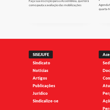
Faça sua inscrição para a Assembleia, que terá
Agenda f
como pauta a avaliação das mobilizações
quarta-f
SISEJUFE
Ace
Sindicato
Sed
Notícias
Doc
Artigos
Con
Publicações
Atu
Jurídico
Per
Sindicalize-se
Açõ
Per