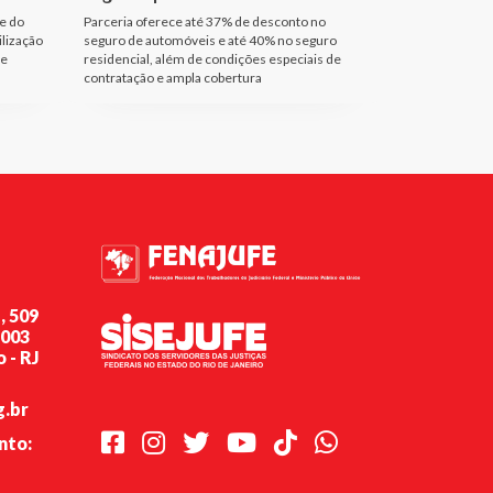
e do
Parceria oferece até 37% de desconto no
ilização
seguro de automóveis e até 40% no seguro
de
residencial, além de condições especiais de
contratação e ampla cobertura
, 509
-003
 - RJ
g.br
Facebook
Instagram
Twitter
Youtube
TikTok
Whatsapp
nto: