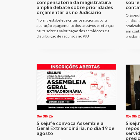
compensatória da magistratura
sobre
amplia debate sobre prioridades
conta
orçamentárias no Judiciário
O Siseju
Norma estabelece critérios nacionais para
sindical
apuração e pagamento dos passivos e reforça a
praticad
pauta sobre a valorização dos servidores e a
em cont
distribuição de recursos no PJU
prestam 
06/08/26
05/08/2
Sisejufe convoca Assembleia
Siseju
Geral Extraordinária, no dia 19 de
repos
agosto
servi
presi