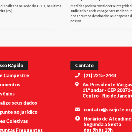
oi realizada na sede do TRT 1, na última
Medidas podem fortalecer a integridad
eira (29)
Judiciário e abrir espaço para melhor ut
dos recursos destinados às despesas 
pessoal
sso Rápido
Contato
e Campestre
(21) 2215-2443
umentos
Av. Presidente Vargas
11º andar - CEP 20071
vênios
Centro - Rio de Janeiro
alize seus dados
contato@sisejufe.or
gunte ao jurídico
Horário de Atendime
es Coletivas
Segunda a Sexta
das 9h às 19h
guntas Frequentes