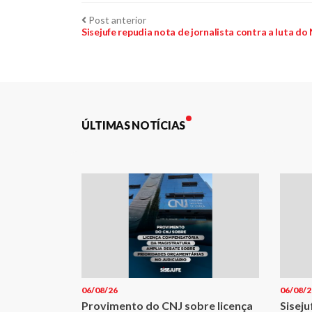
Navegação
Post
Post anterior
anterior:
Sisejufe repudia nota de jornalista contra a luta do
de
Post
ÚLTIMAS NOTÍCIAS
06/08/26
06/08/2
Provimento do CNJ sobre licença
Siseju