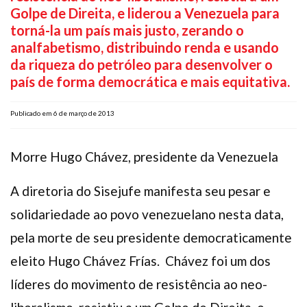
Golpe de Direita, e liderou a Venezuela para
Plano de Saúde
torná-la um país mais justo, zerando o
Assistência Funeral
analfabetismo, distribuindo renda e usando
Pós-graduação
da riqueza do petróleo para desenvolver o
Facebook
Instagram
Twitter
Youtube
TikTok
Whatsapp
país de forma democrática e mais equitativa.
Publicado em 6 de março de 2013
Morre Hugo Chávez, presidente da Venezuela
A diretoria do Sisejufe manifesta seu pesar e
solidariedade ao povo venezuelano nesta data,
pela morte de seu presidente democraticamente
eleito Hugo Chávez Frías. Chávez foi um dos
líderes do movimento de resistência ao neo-