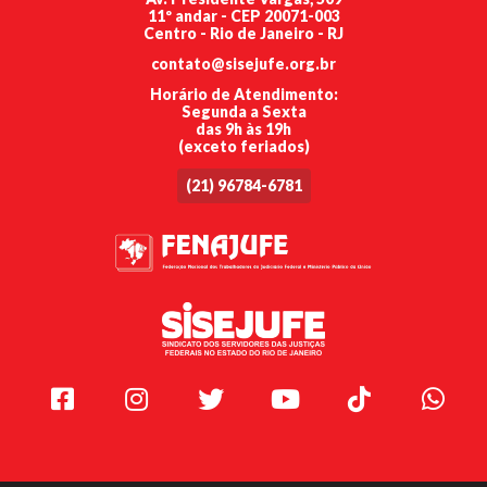
11º andar - CEP 20071-003
Centro - Rio de Janeiro - RJ
contato@sisejufe.org.br
Horário de Atendimento:
Segunda a Sexta
das 9h às 19h
(exceto feriados)
(21) 96784-6781
Facebook
Instagram
Twitter
Youtube
TikTok
Whats