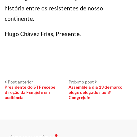
história entre os resistentes de nosso
continente.
Hugo Chávez Frías, Presente!
Navegação
Post
Próximo
Post anterior
Próximo post
anterior:
post:
Presidente do STF recebe
Assembleia dia 13 de março
direção da Fenajufe em
elege delegados ao 8°
de
audiência
Congrejufe
Post