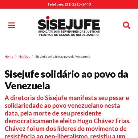
Telefone: (21) 2215-2443
MENU
Início
Sindicalize-se
Notícias
Artigos
Publicações
Pesquisa
Home
Notícias
Sisejufe solidário ao povo da Venezuela
Jurídico
Sisejufe solidário ao povo da
Diretoria
O Sindicato
Venezuela
Agenda
A diretoria do Sisejufe manifesta seu pesar e
Casa do Alto
solidariedade ao povo venezuelano nesta
Sede Campestre
data, pela morte de seu presidente
Nossos Convênios
democraticamente eleito Hugo Chávez Frías.
Gympass Wellhub
Chávez foi um dos líderes do movimento de
resistência ao neo-liberalismo, resistiu a um
Seguro Auto