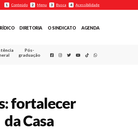
Conteúdo
Menu
Busca
Acessibilidade
1
2
3
4
RÍDICO
DIRETORIA
O SINDICATO
AGENDA
stência
Pós-
Facebook
Instagram
Twitter
Youtube
TikTok
Whatsapp
neral
graduação
s: fortalecer
, da Casa