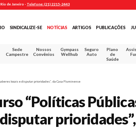
Rio de Janeiro -
Telefone: (21) 2215-2443
CIO
SINDICALIZE-SE
NOTÍCIAS
ARTIGOS
PUBLICAÇÕES
JU
Sede
Nossos
Gympass
Seguro
Plano
Assi
Campestre
Convênios
Wellhub
Auto
de
Fu
Saúde
r saberes locais e disputar prioridades”, da Casa Fluminense
urso “Políticas Pública
 disputar prioridades”