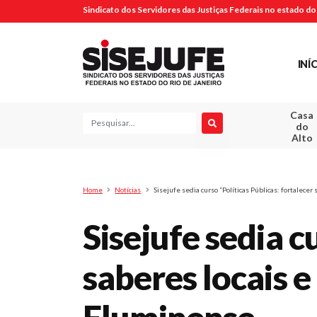
Sindicato dos Servidores das Justiças Federais no estado do 
INÍ
Casa
Pesquisa
do
Alto
Home
Notícias
Sisejufe sedia curso “Políticas Públicas: fortalece
Sisejufe sedia c
saberes locais e