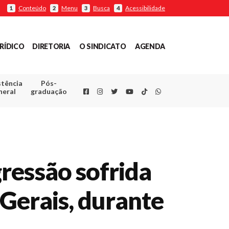
Conteúdo
Menu
Busca
Acessibilidade
1
2
3
4
RÍDICO
DIRETORIA
O SINDICATO
AGENDA
stência
Pós-
Facebook
Instagram
Twitter
Youtube
TikTok
Whatsapp
neral
graduação
ressão sofrida
s Gerais, durante