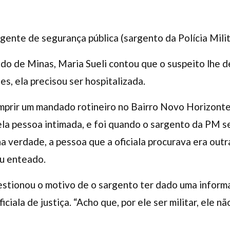
ente de segurança pública (sargento da Polícia Milit
ado de Minas, Maria Sueli contou que o suspeito lhe
s, ela precisou ser hospitalizada.
cumprir um mandado rotineiro no Bairro Novo Horizont
ela pessoa intimada, e foi quando o sargento da PM s
, na verdade, a pessoa que a oficiala procurava era ou
eu enteado.
estionou o motivo de o sargento ter dado uma informa
iciala de justiça. “Acho que, por ele ser militar, ele n