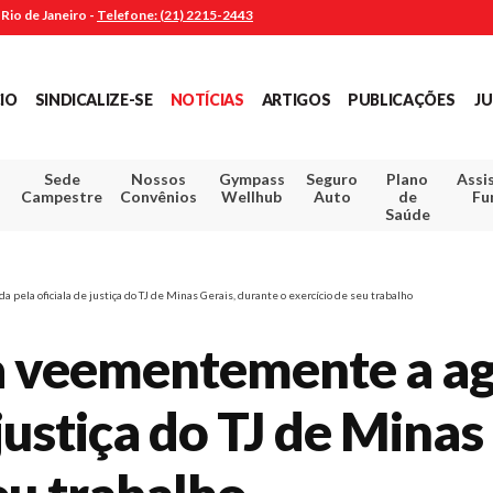
Rio de Janeiro -
Telefone: (21) 2215-2443
CIO
SINDICALIZE-SE
NOTÍCIAS
ARTIGOS
PUBLICAÇÕES
JU
Sede
Nossos
Gympass
Seguro
Plano
Assi
Campestre
Convênios
Wellhub
Auto
de
Fu
Saúde
pela oficiala de justiça do TJ de Minas Gerais, durante o exercício de seu trabalho
a veementemente a ag
 justiça do TJ de Mina