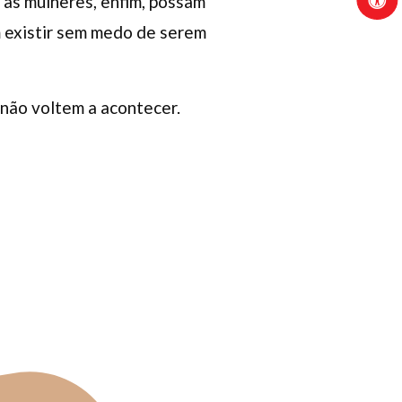
s as mulheres, enfim, possam
m existir sem medo de serem
 não voltem a acontecer.