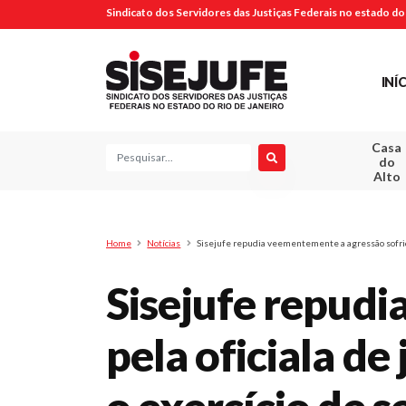
Sindicato dos Servidores das Justiças Federais no estado do 
INÍ
Casa
Pesquisa
do
Alto
Home
Notícias
Sisejufe repudia veementemente a agressão sofrida 
Sisejufe repudi
pela oficiala de