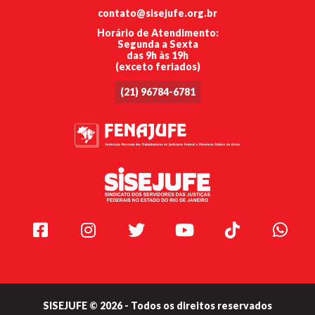
contato@sisejufe.org.br
Horário de Atendimento:
Segunda a Sexta
das 9h às 19h
(exceto feriados)
(21) 96784-6781
Facebook
Instagram
Twitter
Youtube
TikTok
Whats
SISEJUFE © 2026 - Todos os direitos reservados