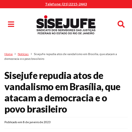
Telefone: (21) 2215-2443
MENU
Início
Sindicalize-se
Notícias
Artigos
Publicações
Pesquisa
Home
Notícias
Sisejufe repudia atos de vandalismo em Brasília, que atacam a
Jurídico
democracia e o povo brasileiro
Diretoria
Sisejufe repudia atos de
O Sindicato
vandalismo em Brasília, que
Agenda
atacam a democracia e o
Casa do Alto
Sede Campestre
povo brasileiro
Nossos Convênios
Gympass Wellhub
Publicado em 8 de janeiro de 2023
Seguro Auto