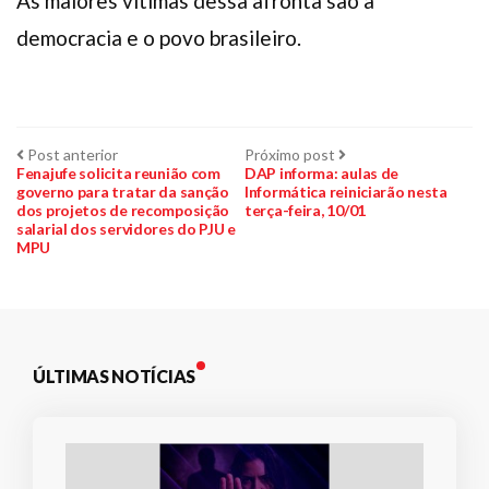
As maiores vítimas dessa afronta são a
democracia e o povo brasileiro.
Navegação
Post
Próximo
Post anterior
Próximo post
anterior:
post:
Fenajufe solicita reunião com
DAP informa: aulas de
governo para tratar da sanção
Informática reiniciarão nesta
de
dos projetos de recomposição
terça-feira, 10/01
salarial dos servidores do PJU e
Post
MPU
ÚLTIMAS NOTÍCIAS