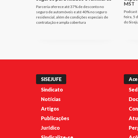
MST
Parceria oferece até 37% de desconto no
Podcast i
seguro de automóveis e até 40% no seguro
feira, 5 
residencial, além de condições especiais de
do Sisej
contratação e ampla cobertura
SISEJUFE
Ace
Sindicato
Sed
Notícias
Doc
Artigos
Con
Publicações
Atu
Jurídico
Per
Sindicalize-se
Açõ