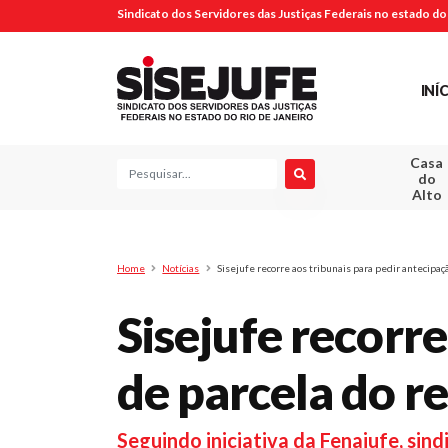
Sindicato dos Servidores das Justiças Federais no estado do 
INÍ
Casa
Pesquisa
do
Alto
Home
Notícias
Sisejufe recorre aos tribunais para pedir antecipaç
Sisejufe recorre
de parcela do r
Seguindo iniciativa da Fenajufe, si