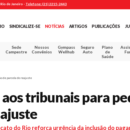
Rio de Janeiro -
Telefone: (21) 2215-2443
CIO
SINDICALIZE-SE
NOTÍCIAS
ARTIGOS
PUBLICAÇÕES
JU
Sede
Nossos
Gympass
Seguro
Plano
Assi
Campestre
Convênios
Wellhub
Auto
de
Fu
Saúde
ão de parcela do reajuste
 aos tribunais para p
eajuste
ndicato do Rio reforça urgência da inclusão do pa