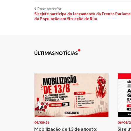
Navegação
Post
Post anterior
anterior:
Sisejufe participa do lançamento da Frente Parlam
da População em Situação de Rua
de
Post
ÚLTIMAS NOTÍCIAS
06/08/26
06/08/2
Mobilização de 13 de agosto:
Sisej