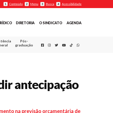
Conteúdo
Menu
Busca
Acessibilidade
1
2
3
4
RÍDICO
DIRETORIA
O SINDICATO
AGENDA
stência
Pós-
Facebook
Instagram
Twitter
Youtube
TikTok
Whatsapp
neral
graduação
edir antecipação
gamento na previsão orçamentária de