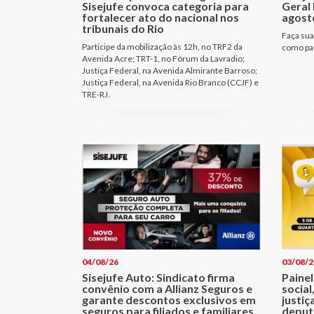
Sisejufe convoca categoria para
Geral 
fortalecer ato do nacional nos
agost
tribunais do Rio
Faça sua
Participe da mobilização às 12h, no TRF2 da
como pau
Avenida Acre; TRT-1, no Fórum da Lavradio;
Justiça Federal, na Avenida Almirante Barroso;
Justiça Federal, na Avenida Rio Branco (CCJF) e
TRE-RJ.
04/08/26
03/08/2
Sisejufe Auto: Sindicato firma
Painel
convênio com a Allianz Seguros e
social
garante descontos exclusivos em
justiç
seguros para filiados e familiares
deput