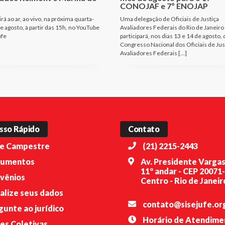
CONOJAF e 7º ENOJAP
rá ao ar, ao vivo, na próxima quarta-
Uma delegação de Oficiais de Justiça
de agosto, à partir das 15h, no YouTube
Avaliadores Federais do Rio de Janeiro
ufe
participará, nos dias 13 e 14 de agosto, 
Congresso Nacional dos Oficiais de Jus
Avaliadores Federais […]
sso Rápido
Contato
e Campestre
(21) 2215-2443
umentos
Av. Presidente Vargas
11º andar - CEP 20071
vênios
Centro - Rio de Janeiro
alize seus dados
contato@sisejufe.or
gunte ao jurídico
Horário de Atendime
es Coletivas