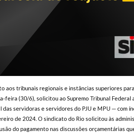
o aos tribunais regionais e instâncias superiores para 
a-feira (30/6), solicitou ao Supremo Tribunal Federal
al das servidoras e servidores do PJU e MPU — com í
reiro de 2024. O sindicato do Rio solicitou às admin
nclusão do pagamento nas discussões orçamentárias q