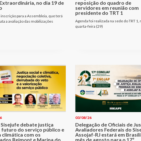
Extraordinária, no dia 19 de
reposição do quadro de
o
servidores em reunião com
presidente do TRT 1
 inscrição para a Assembleia, que terá
Agenda foi realizada na sede do TRT 1, 
ta a avaliação das mobilizações
quarta-feira (29)
6
03/08/26
 Sisejufe debate justiça
Delegação de Oficiais de Jus
, futuro do serviço público e
Avaliadores Federais do Sise
a climática com os
Assojaf-RJ estará em Brasíl
ados Reimont e Marina do
mês de agosto para o 17º