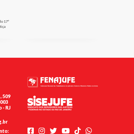
do 17º
tiça
, 509
-003
 - RJ
g.br
Facebook
Instagram
Twitter
Youtube
TikTok
Whatsapp
nto: