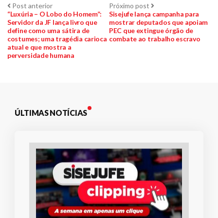
Navegação
Post
Próximo
Post anterior
Próximo post
anterior:
post:
“Luxúria – O Lobo do Homem”:
Sisejufe lança campanha para
Servidor da JF lança livro que
mostrar deputados que apoiam
de
define como uma sátira de
PEC que extingue órgão de
costumes; uma tragédia carioca
combate ao trabalho escravo
Post
atual e que mostra a
perversidade humana
ÚLTIMAS NOTÍCIAS