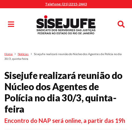
Telefone: (21) 2215-2443
MENU
Início
Sindicalize-se
Notícias
Artigos
Publicações
Pesquisa
Home
Notícias
Sisejufe realizará reunião do Núcleo dos Agentes de Polícia no dia
Jurídico
30/3, quinta-feira
Diretoria
Sisejufe realizará reunião do
O Sindicato
Núcleo dos Agentes de
Agenda
Polícia no dia 30/3, quinta-
Casa do Alto
Sede Campestre
feira
Nossos Convênios
Encontro do NAP será online, a partir das 19h
Gympass Wellhub
Seguro Auto