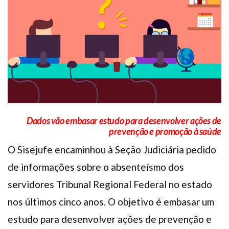
Plano de Saúde
Assistência Funeral
Pós-graduação
Facebook
Instagram
Twitter
Youtube
TikTok
Whatsapp
Dados vão embasar estudo para desenvolver ações de
prevenção e promoção à saúde
O Sisejufe encaminhou à Seção Judiciária pedido
de informações sobre o absenteísmo dos
servidores Tribunal Regional Federal no estado
nos últimos cinco anos. O objetivo é embasar um
estudo para desenvolver ações de prevenção e