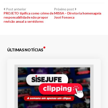
Navegação
Post
Próximo
Post anterior
Próximo post
anterior:
post:
PROJETO tipifica como crime de
MISSA – Diretoria homenageia
responsabilidade não propor
José Fonseca
de
revisão anual a servidores
Post
ÚLTIMAS NOTÍCIAS