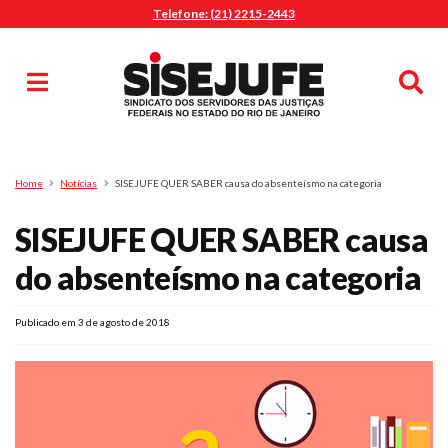
Telefone: (21) 2215-2443
MENU
Início
Sindicalize-se
Notícias
Artigos
Publicações
Pesquisa
Home
Notícias
SISEJUFE QUER SABER causa do absenteísmo na categoria
Jurídico
SISEJUFE QUER SABER causa
Diretoria
O Sindicato
do absenteísmo na categoria
Agenda
Publicado em 3 de agosto de 2018
Casa do Alto
Sede Campestre
Nossos Convênios
Gympass Wellhub
Seguro Auto